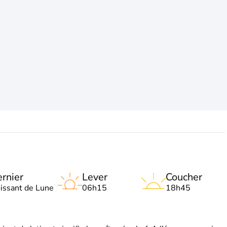
rnier
Lever
Coucher
oissant de Lune
06h15
18h45