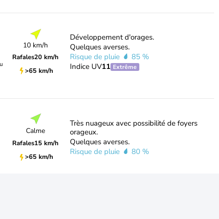
Développement d'orages.
10 km/h
Quelques averses.
Risque de pluie
85 %
Rafales
20 km/h
du
Indice UV
11
Extrême
>65 km/h
Très nuageux avec possibilité de foyers
Calme
orageux.
Quelques averses.
Rafales
15 km/h
Risque de pluie
80 %
>65 km/h