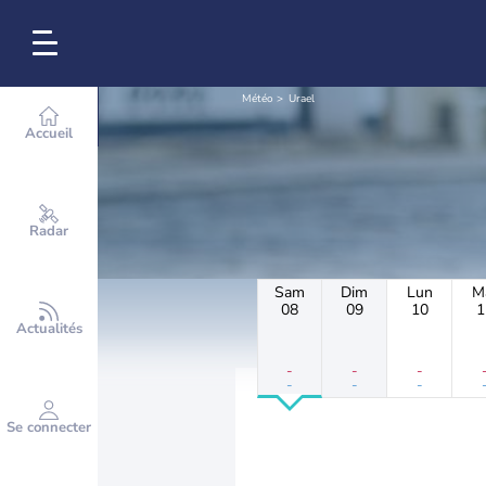
Météo
Urael
Accueil
Radar
Sam
Dim
Lun
M
08
09
10
1
Actualités
-
-
-
-
-
-
Se connecter