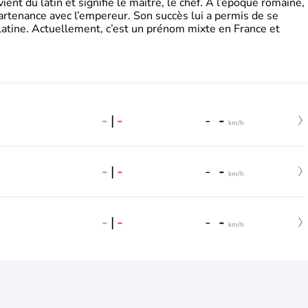
t du latin et signifie le maître, le chef. A l’époque romaine,
partenance avec l’empereur. Son succès lui a permis de se
latine. Actuellement, c’est un prénom mixte en France et
-
|
-
-
-
km/h
-
|
-
-
-
km/h
-
|
-
-
-
km/h