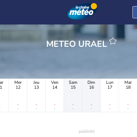
METEO URAEL
ar
Mer
Jeu
Ven
Sam
Dim
Lun
Mar
1
12
13
14
15
16
17
18
-
-
-
-
-
-
-
-
-
-
-
-
-
-
-
-