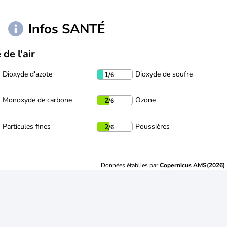
Infos SANTÉ
 de l'air
Dioxyde d'azote
Dioxyde de soufre
1
/6
Monoxyde de carbone
Ozone
2
/6
Particules fines
Poussières
2
/6
Données établies par
Copernicus AMS(2026)