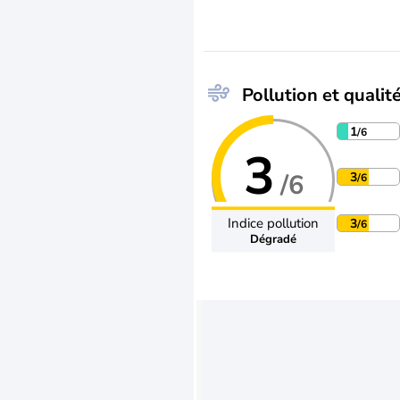
Pollution et qualité
1
/6
3
/6
3
/6
Indice pollution
3
/6
Dégradé