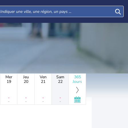
Mer
Jeu
Ven
Sam
365
19
20
21
22
Jours
-
-
-
-
-
-
-
-