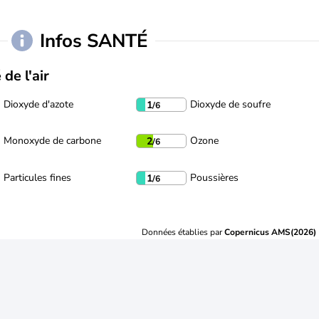
Infos SANTÉ
 de l'air
Dioxyde d'azote
Dioxyde de soufre
1
/6
Monoxyde de carbone
Ozone
2
/6
Particules fines
Poussières
1
/6
Données établies par
Copernicus AMS(2026)