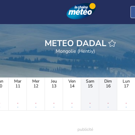
METEO DADAL
Mongolie (Hentiy)
un
Mar
Mer
Jeu
Ven
Sam
Dim
Lun
0
11
12
13
14
15
16
17
-
-
-
-
-
-
-
-
-
-
-
-
-
-
-
-