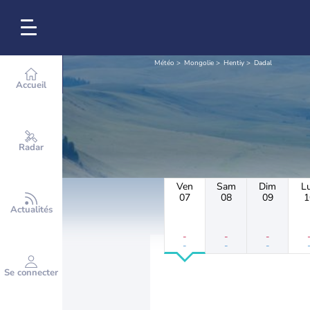
Météo
Mongolie
Hentiy
Dadal
Accueil
Radar
Ven
Sam
Dim
L
07
08
09
1
Actualités
-
-
-
-
-
-
Se connecter