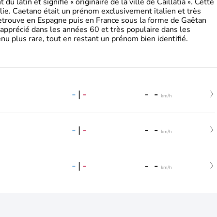
 latin et signifie « originaire de la ville de Caillatia ». Cette
lie. Caetano était un prénom exclusivement italien et très
retrouve en Espagne puis en France sous la forme de Gaëtan
 apprécié dans les années 60 et très populaire dans les
nu plus rare, tout en restant un prénom bien identifié.
-
|
-
-
-
km/h
-
|
-
-
-
km/h
-
|
-
-
-
km/h