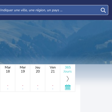
Mar
Mer
Jeu
Ven
365
18
19
20
21
Jours
-
-
-
-
-
-
-
-