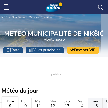
Météo
Monténégro
Municipalité de Nikšić
METEO MUNICIPALITÉ DE NIKŠIĆ
Monténégro
Carte
Villes principales
Devenez VIP
Météo
du jour
Dim
Lun
Mar
Mer
Jeu
Ven
Sam
9
10
11
12
13
14
15