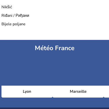
Nikšić
Riđani / Риђани
Bijele poljane
Météo France
Lyon
Marseille