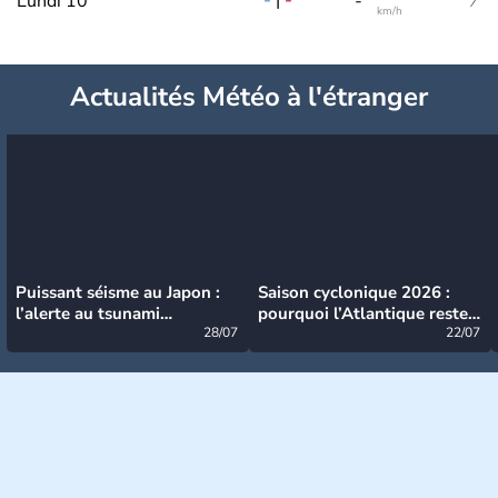
-
|
-
Lundi 10
-
km/h
Actualités Météo à l'étranger
Puissant séisme au Japon :
Saison cyclonique 2026 :
l’alerte au tsunami
pourquoi l’Atlantique reste
désormais levée
28/07
très calme à ce stade ?
22/07