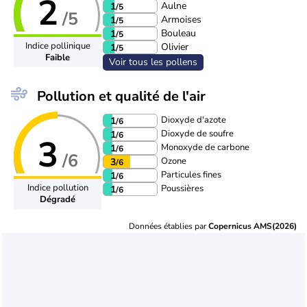
2
Aulne
1
/5
/5
Armoises
1
/5
Bouleau
1
/5
Indice pollinique
Olivier
1
/5
Faible
Voir tous les pollens
Pollution et qualité de l'air
Dioxyde d'azote
1
/6
Dioxyde de soufre
1
/6
3
Monoxyde de carbone
1
/6
/6
Ozone
3
/6
Particules fines
1
/6
Indice pollution
Poussières
1
/6
Dégradé
Données établies par
Copernicus AMS(2026)