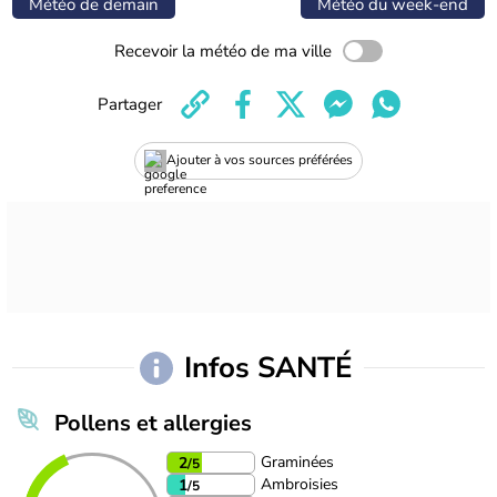
Météo de demain
Météo du week-end
Recevoir la météo de ma ville
Partager
Ajouter à vos sources préférées
Infos SANTÉ
Pollens et allergies
Graminées
2
/5
Ambroisies
1
/5