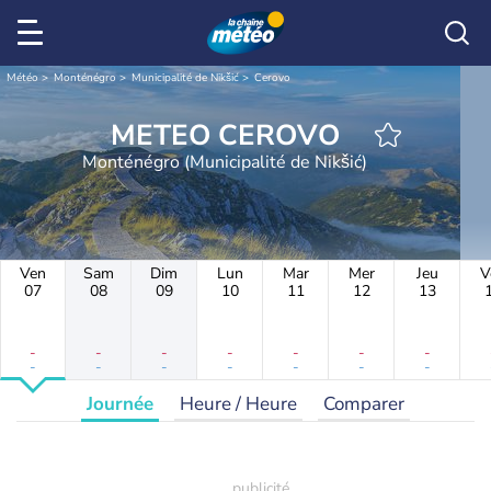
Météo
Monténégro
Municipalité de Nikšić
Cerovo
METEO CEROVO
Monténégro (Municipalité de Nikšić)
Ven
Sam
Dim
Lun
Mar
Mer
Jeu
V
07
08
09
10
11
12
13
-
-
-
-
-
-
-
-
-
-
-
-
-
-
Journée
Heure / Heure
Comparer