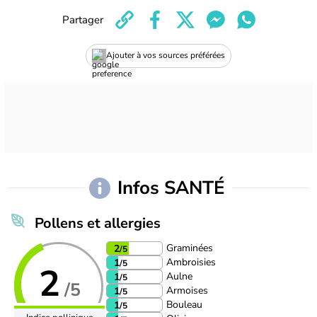
Partager
Ajouter à vos sources préférées
Infos SANTÉ
Pollens et allergies
Graminées
2
/5
Ambroisies
1
/5
2
Aulne
1
/5
/5
Armoises
1
/5
Bouleau
1
/5