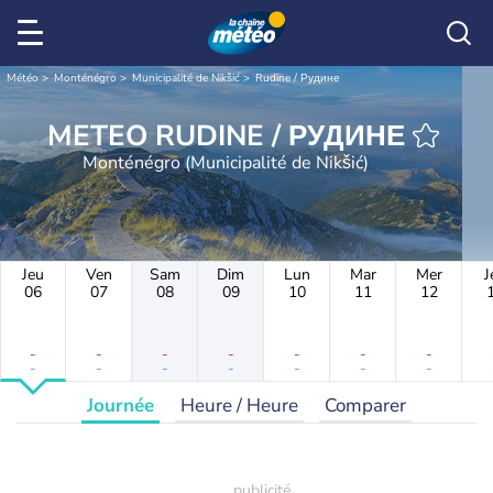
Météo
Monténégro
Municipalité de Nikšić
Rudine / Рудине
METEO RUDINE / РУДИНЕ
Monténégro (Municipalité de Nikšić)
Jeu
Ven
Sam
Dim
Lun
Mar
Mer
J
06
07
08
09
10
11
12
-
-
-
-
-
-
-
-
-
-
-
-
-
-
Journée
Heure / Heure
Comparer