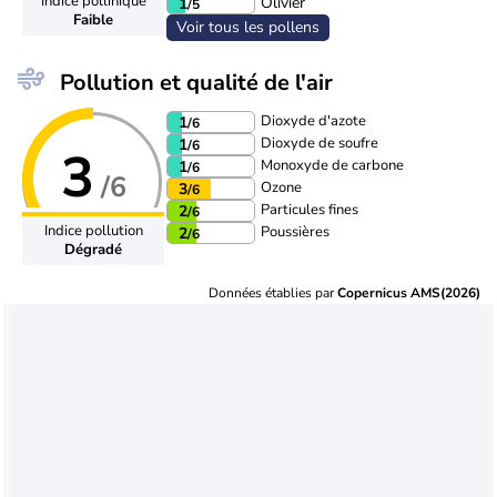
Indice pollinique
Olivier
1
/5
Faible
Voir tous les pollens
Pollution et qualité de l'air
Dioxyde d'azote
1
/6
Dioxyde de soufre
1
/6
3
Monoxyde de carbone
1
/6
/6
Ozone
3
/6
Particules fines
2
/6
Indice pollution
Poussières
2
/6
Dégradé
Données établies par
Copernicus AMS(2026)