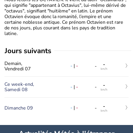
qui signifie "appartenant à Octavius", lui-même dérivé de
"octavus", signifiant "huitième" en latin. Le prénom
Octavien évoque donc la romanité, l’empire et une
certaine noblesse antique. Ce prénom Octavien est rare
de nos jours, plus courant dans les pays de tradition
latine.
jours suivants
Demain,
-
-
|
-
-
Vendredi 07
km/h
Ce week-end,
-
-
|
-
-
Samedi 08
km/h
-
-
|
-
Dimanche 09
-
km/h