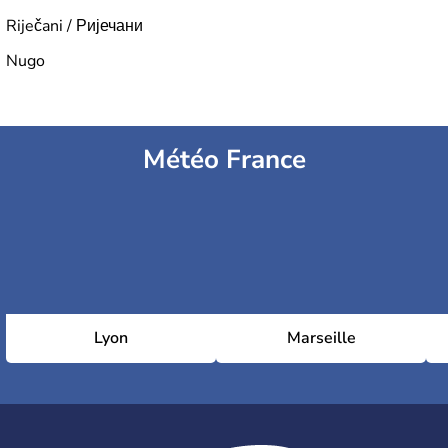
Riječani / Ријечани
Nugo
Météo France
Lyon
Marseille