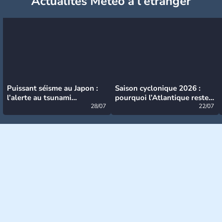
Actualités Météo à l'étranger
Puissant séisme au Japon :
Saison cyclonique 2026 :
l’alerte au tsunami
pourquoi l’Atlantique reste
désormais levée
28/07
très calme à ce stade ?
22/07