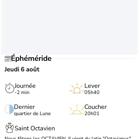
Éphéméride
Jeudi 6 août
Journée
Lever
-2 min
05h40
Dernier
Coucher
quartier de Lune
20h01
Saint Octavien
Nous fêtons les OCTAVIEN. Il vient du latin "Octavianus",