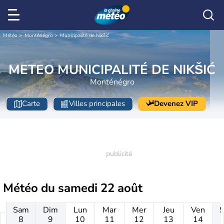
Météo
Monténégro
Municipalité de Nikšić
METEO MUNICIPALITÉ DE NIKŠIĆ
Monténégro
Carte
Villes principales
Devenez VIP
Météo du
samedi 22 août
Sam
Dim
Lun
Mar
Mer
Jeu
Ven
8
9
10
11
12
13
14