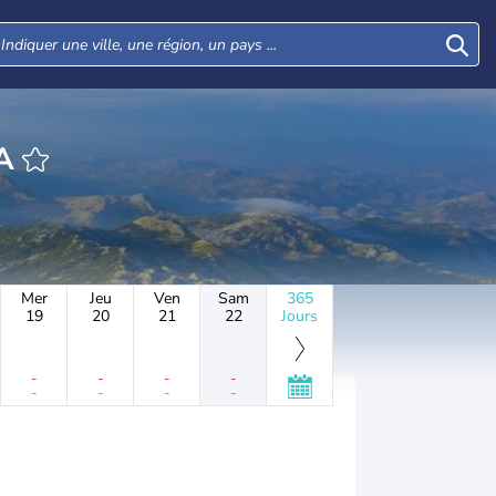
A
Mer
Jeu
Ven
Sam
365
19
20
21
22
Jours
-
-
-
-
-
-
-
-