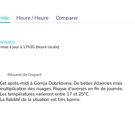
rnée
Heure / Heure
Comparer
ONTHIEU
mise à jour à
17h30
(heure locale)
Résumé de l’expert
Cet après-midi à Gornja Dobrilovina, De belles éclaircies mais
multiplication des nuages. Risque d'averses en fin de journée.
Les températures varieront entre 17 et 25°C.
La fiabilité de la situation est très bonne.