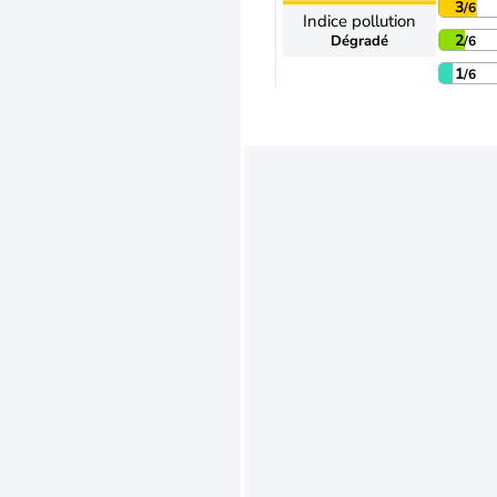
3
/6
Indice pollution
2
Dégradé
/6
1
/6