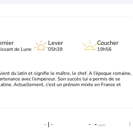
rnier
Lever
Coucher
oissant de Lune
05h39
19h56
t du latin et signifie le maître, le chef. A l’époque romaine,
partenance avec l’empereur. Son succès lui a permis de se
latine. Actuellement, c’est un prénom mixte en France et
-
|
-
-
-
km/h