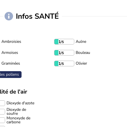
Infos SANTÉ
Ambroisies
Aulne
1
/5
Armoises
Bouleau
1
/5
Graminées
Olivier
1
/5
les pollens
ité de l'air
Dioxyde d'azote
Dioxyde de
soufre
Monoxyde de
carbone