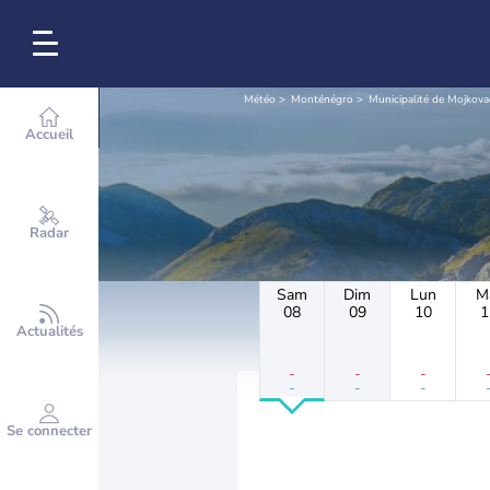
Météo
Monténégro
Municipalité de Mojkova
Accueil
Radar
Sam
Dim
Lun
M
08
09
10
1
Actualités
-
-
-
-
-
-
Se connecter