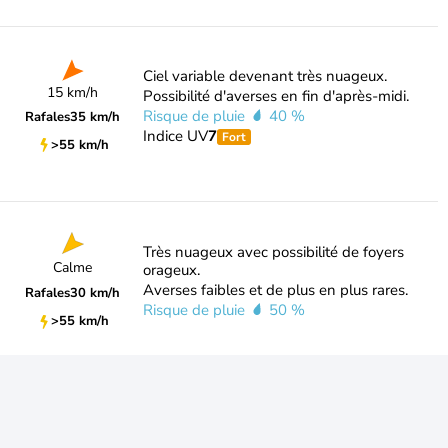
Ciel variable devenant très nuageux.
15 km/h
Possibilité d'averses en fin d'après-midi.
Risque de pluie
40 %
Rafales
35 km/h
Indice UV
7
Fort
>55 km/h
Très nuageux avec possibilité de foyers
Calme
orageux.
Averses faibles et de plus en plus rares.
Rafales
30 km/h
Risque de pluie
50 %
>55 km/h