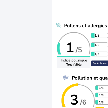
Pollens et allergies
1
/5
1
1
/5
/5
1
/5
Indice pollinique
Voir tous 
Très faible
Pollution et qual
1
/6
3
1
/6
/6
1
/6