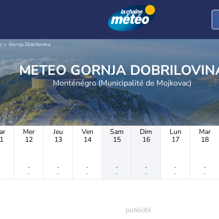
c
Gornja Dobrilovina
METEO GORNJA DOBRILOVIN
Monténégro (Municipalité de Mojkovac)
ar
Mer
Jeu
Ven
Sam
Dim
Lun
Mar
1
12
13
14
15
16
17
18
-
-
-
-
-
-
-
-
-
-
-
-
-
-
-
-