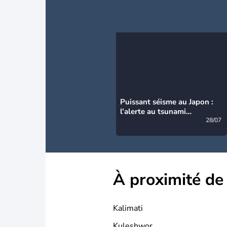
Puissant séisme au Japon :
l’alerte au tsunami
désormais levée
28/07
À proximité de
Kalimati
Kuleshwor