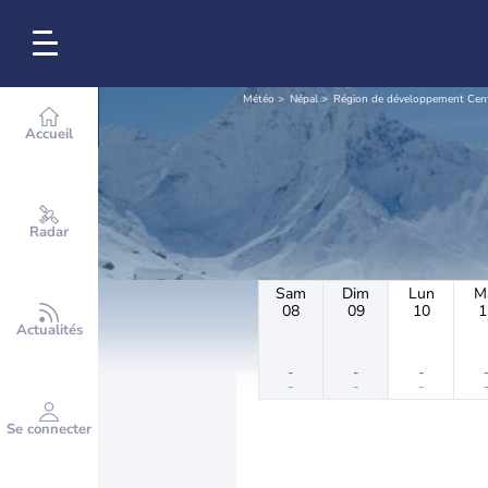
Météo
Népal
Région de développement Cen
Accueil
Radar
Sam
Dim
Lun
M
08
09
10
1
Actualités
-
-
-
-
-
-
Se connecter