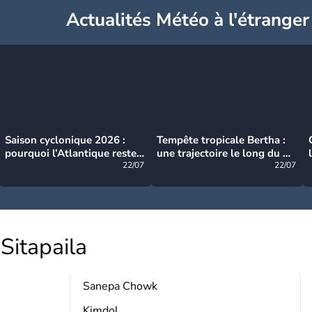
Actualités Météo à l'étranger
Saison cyclonique 2026 :
Tempête tropicale Bertha :
pourquoi l’Atlantique reste
une trajectoire le long du du
très calme à ce stade ?
22/07
littoral américain
22/07
Sitapaila
Sanepa Chowk
Kimdol