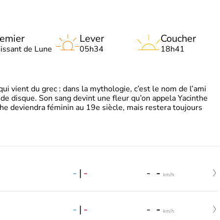
emier
Lever
Coucher
oissant de Lune
05h34
18h41
 vient du grec : dans la mythologie, c’est le nom de l’ami
 de disque. Son sang devint une fleur qu’on appela Yacinthe
he deviendra féminin au 19e siècle, mais restera toujours
-
|
-
-
-
km/h
-
|
-
-
-
km/h