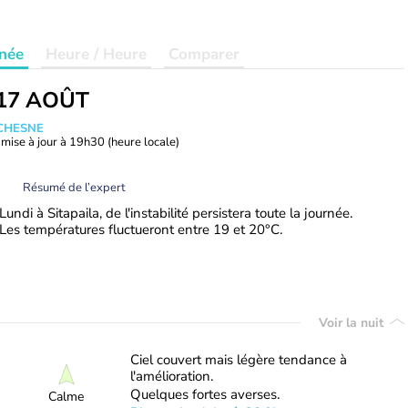
née
Heure / Heure
Comparer
17 AOÛT
UCHESNE
mise à jour à
19h30
(heure locale)
Résumé de l’expert
Lundi à Sitapaila, de l'instabilité persistera toute la journée.
Les températures fluctueront entre 19 et 20°C.
Voir la nuit
Ciel couvert mais légère tendance à
l'amélioration.
Quelques fortes averses.
Calme