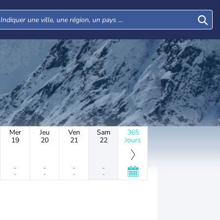
Mer
Jeu
Ven
Sam
365
19
20
21
22
Jours
-
-
-
-
-
-
-
-