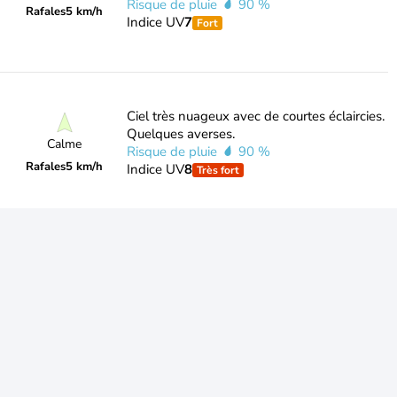
Risque de pluie
90 %
Rafales
5 km/h
Indice UV
7
Fort
Ciel très nuageux avec de courtes éclaircies.
Quelques averses.
Calme
Risque de pluie
90 %
Rafales
5 km/h
Indice UV
8
Très fort