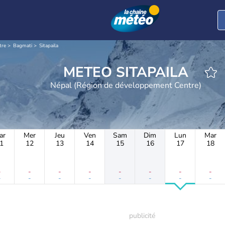
tre
Bagmati
Sitapaila
METEO SITAPAILA
Népal (Région de développement Centre)
ar
Mer
Jeu
Ven
Sam
Dim
Lun
Mar
1
12
13
14
15
16
17
18
-
-
-
-
-
-
-
-
-
-
-
-
-
-
-
-