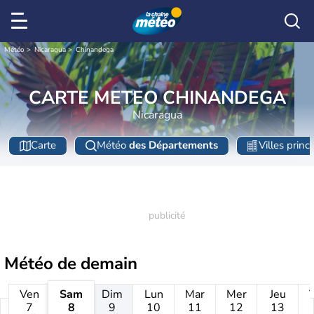
Météo
Nicaragua
Chinandega
CARTE METEO CHINANDEGA
Nicaragua
Carte
Météo
des Départements
Villes princ
Météo de
demain
Ven
Sam
Dim
Lun
Mar
Mer
Jeu
7
8
9
10
11
12
13