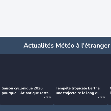
Actualités Météo à l'étranger
Saison cyclonique 2026 :
Tempête tropicale Bertha :
pourquoi l’Atlantique reste
une trajectoire le long du du
très calme à ce stade ?
22/07
littoral américain
22/07