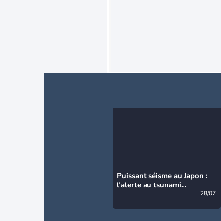
Puissant séisme au Japon :
l’alerte au tsunami
désormais levée
28/07