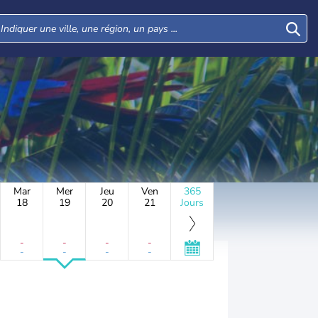
Mar
Mer
Jeu
Ven
365
18
19
20
21
Jours
-
-
-
-
-
-
-
-