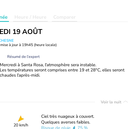
née
Heure / Heure
Comparer
EDI 19 AOÛT
UCHESNE
mise à jour à
19h45
(heure locale)
Résumé de l’expert
Mercredi à Santa Rosa, l'atmosphère sera instable.
Les températures seront comprises entre 19 et 28°C, elles seront
chaudes l'après-midi.
Voir la nuit
Ciel très nuageux à couvert.
Quelques averses faibles.
20 km/h
Risque de pluie
75 %