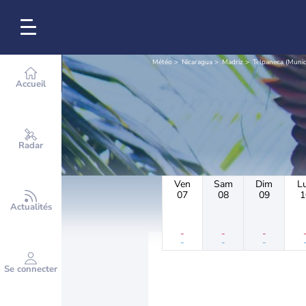
Météo
Nicaragua
Madriz
Telpaneca (Munic
Accueil
Radar
Ven
Sam
Dim
L
07
08
09
1
Actualités
-
-
-
-
-
-
Se connecter