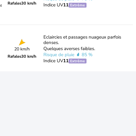
Rafales
30 km/h
Indice UV
11
Extrême
nt
Eclaircies et passages nuageux parfois
denses.
Quelques averses faibles.
20 km/h
Risque de pluie
85 %
Rafales
30 km/h
Indice UV
11
Extrême