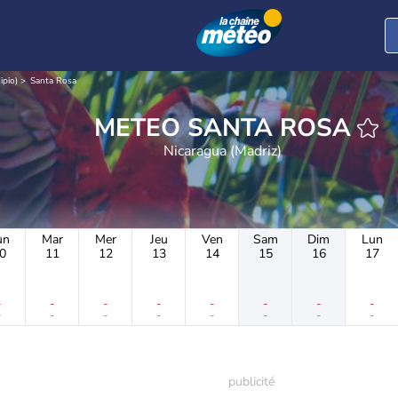
ipio)
Santa Rosa
METEO SANTA ROSA
Nicaragua (Madriz)
un
Mar
Mer
Jeu
Ven
Sam
Dim
Lun
0
11
12
13
14
15
16
17
-
-
-
-
-
-
-
-
-
-
-
-
-
-
-
-