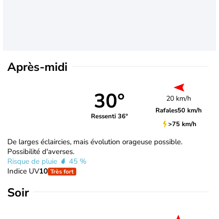
Après-midi
30°
20 km/h
Rafales
50 km/h
Ressenti 36°
>75 km/h
De larges éclaircies, mais évolution orageuse possible.
Possibilité d'averses.
Risque de pluie
45 %
Indice UV
10
Très fort
Soir