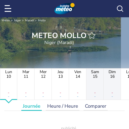
Météo
Niger
Maradi
Mollo
METEO MOLLO
Niger (Maradi)
Lun
Mar
Mer
Jeu
Ven
Sam
Dim
L
10
11
12
13
14
15
16
-
-
-
-
-
-
-
-
-
-
-
-
-
-
Journée
Heure / Heure
Comparer