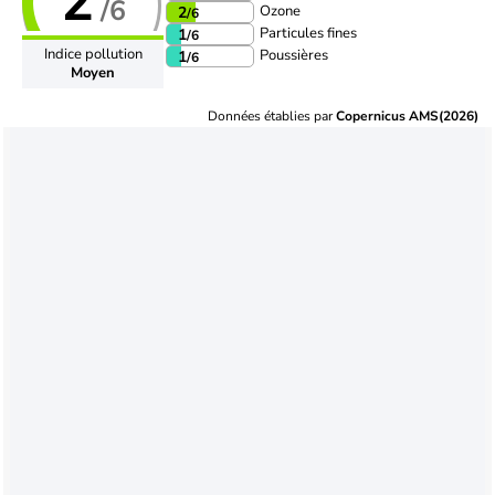
2
/6
Ozone
2
/6
Particules fines
1
/6
Indice pollution
Poussières
1
/6
Moyen
Données établies par
Copernicus AMS(2026)