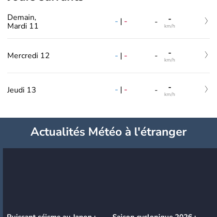
Demain,
-
-
|
-
-
Mardi 11
km/h
-
-
|
-
Mercredi 12
-
km/h
-
-
|
-
Jeudi 13
-
km/h
Actualités Météo à l'étranger
Puissant séisme au Japon :
Saison cyclonique 2026 :