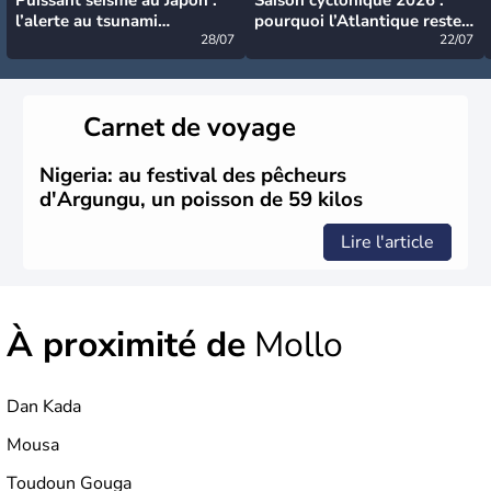
l’alerte au tsunami
pourquoi l’Atlantique reste
désormais levée
28/07
très calme à ce stade ?
22/07
Carnet de voyage
Nigeria: au festival des pêcheurs
d'Argungu, un poisson de 59 kilos
Lire l'article
À proximité de
Mollo
Dan Kada
Mousa
Toudoun Gouga