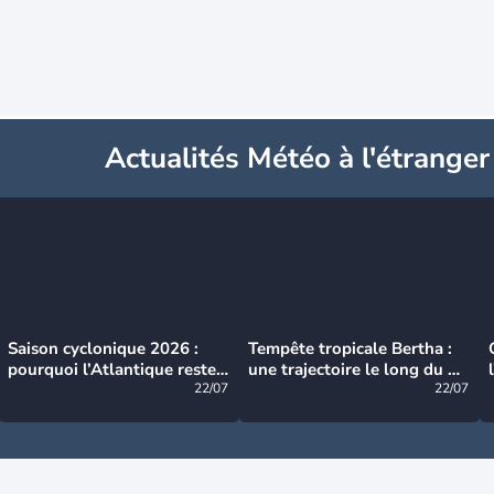
Actualités Météo à l'étranger
Saison cyclonique 2026 :
Tempête tropicale Bertha :
pourquoi l’Atlantique reste
une trajectoire le long du du
très calme à ce stade ?
22/07
littoral américain
22/07