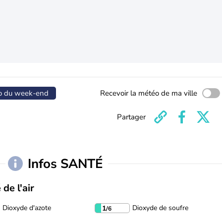
o du week-end
Recevoir la météo de ma ville
Partager
Infos SANTÉ
 de l'air
Dioxyde d'azote
Dioxyde de soufre
1
/6