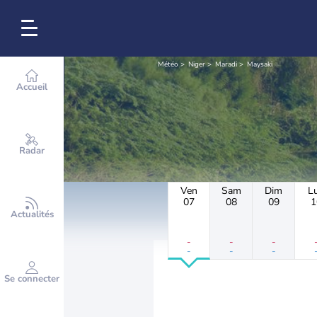
Météo
Niger
Maradi
Maysaki
Accueil
Radar
Ven
Sam
Dim
L
07
08
09
1
Actualités
-
-
-
-
-
-
Se connecter