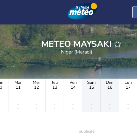
METEO MAYSAKI
Niger (Maradi)
un
Mar
Mer
Jeu
Ven
Sam
Dim
Lun
0
11
12
13
14
15
16
17
-
-
-
-
-
-
-
-
-
-
-
-
-
-
-
-