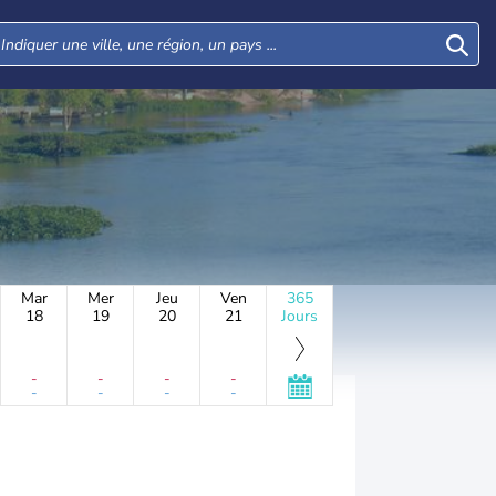
Mar
Mer
Jeu
Ven
365
18
19
20
21
Jours
-
-
-
-
-
-
-
-