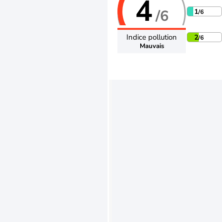
4
/6
1
/6
Indice pollution
2
/6
Mauvais