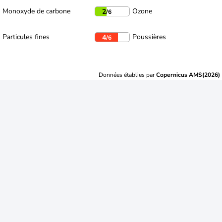
Monoxyde de carbone
Ozone
2
/6
Particules fines
Poussières
4
/6
Données établies par
Copernicus AMS(2026)