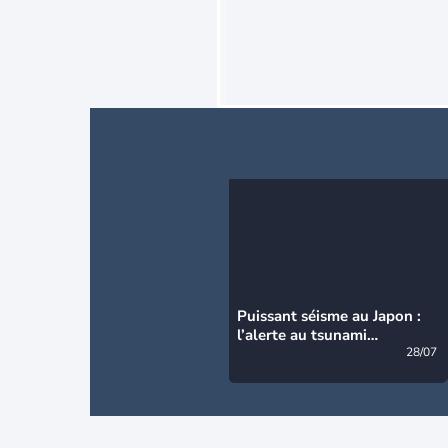
Puissant séisme au Japon :
l’alerte au tsunami
désormais levée
28/07