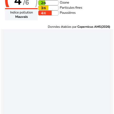
4
/6
Ozone
2
/6
Particules fines
3
/6
Indice pollution
Poussières
4
/6
Mauvais
Données établies par
Copernicus AMS(2026)