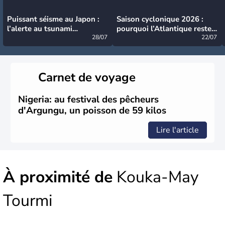
Puissant séisme au Japon :
Saison cyclonique 2026 :
l’alerte au tsunami
pourquoi l’Atlantique reste
désormais levée
28/07
très calme à ce stade ?
22/07
Carnet de voyage
Nigeria: au festival des pêcheurs
d'Argungu, un poisson de 59 kilos
Lire l'article
À proximité de
Kouka-May
Tourmi