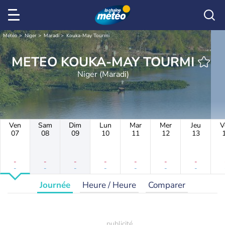
Météo
Niger
Maradi
Kouka-May Tourmi
METEO KOUKA-MAY TOURMI
Niger (Maradi)
Ven
Sam
Dim
Lun
Mar
Mer
Jeu
V
07
08
09
10
11
12
13
-
-
-
-
-
-
-
-
-
-
-
-
-
-
Journée
Heure / Heure
Comparer