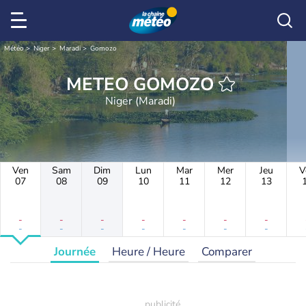
Météo
Niger
Maradi
Gomozo
METEO GOMOZO
Niger (Maradi)
Ven
Sam
Dim
Lun
Mar
Mer
Jeu
V
07
08
09
10
11
12
13
-
-
-
-
-
-
-
-
-
-
-
-
-
-
Journée
Heure / Heure
Comparer