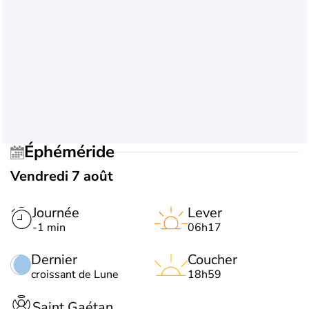
Éphéméride
Vendredi 7 août
Journée
Lever
-1 min
06h17
Dernier
Coucher
croissant de Lune
18h59
Saint Gaétan