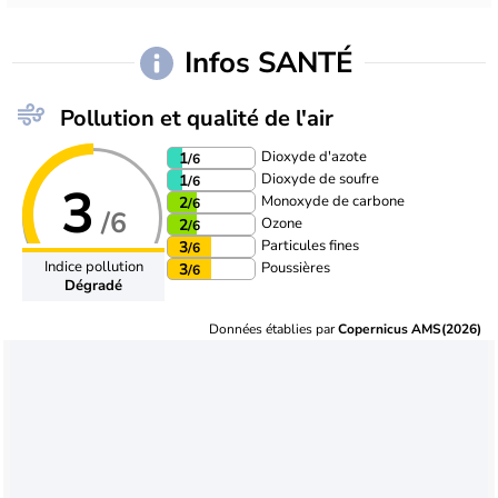
Infos SANTÉ
Pollution et qualité de l'air
Dioxyde d'azote
1
/6
Dioxyde de soufre
1
/6
3
Monoxyde de carbone
2
/6
/6
Ozone
2
/6
Particules fines
3
/6
Indice pollution
Poussières
3
/6
Dégradé
Données établies par
Copernicus AMS(2026)