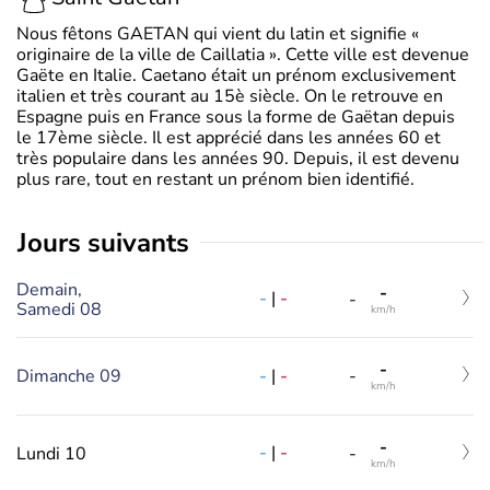
Nous fêtons GAETAN qui vient du latin et signifie «
originaire de la ville de Caillatia ». Cette ville est devenue
Gaëte en Italie. Caetano était un prénom exclusivement
italien et très courant au 15è siècle. On le retrouve en
Espagne puis en France sous la forme de Gaëtan depuis
le 17ème siècle. Il est apprécié dans les années 60 et
très populaire dans les années 90. Depuis, il est devenu
plus rare, tout en restant un prénom bien identifié.
jours suivants
Demain,
-
-
|
-
-
Samedi 08
km/h
-
-
|
-
Dimanche 09
-
km/h
-
-
|
-
Lundi 10
-
km/h