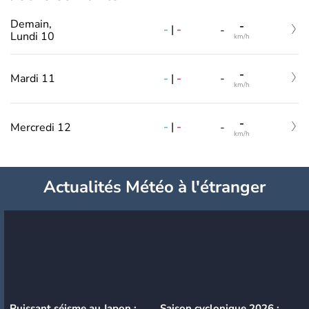
Demain,
-
-
|
-
-
Lundi 10
km/h
-
-
|
-
Mardi 11
-
km/h
-
-
|
-
Mercredi 12
-
km/h
Actualités Météo à l'étranger
Puissant séisme au Japon :
Saison cyclonique 2026 :