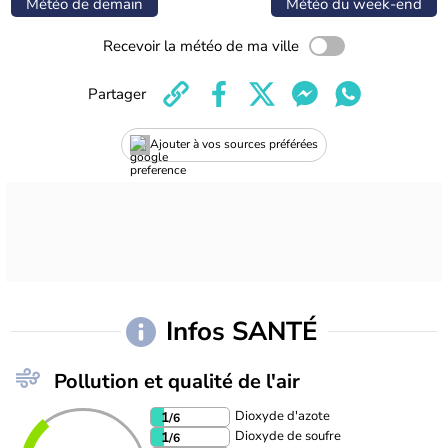
Météo de demain
Météo du week-end
Recevoir la météo de ma ville
Partager
Ajouter à vos sources préférées
Infos SANTÉ
Pollution et qualité de l'air
Dioxyde d'azote
1
/6
Dioxyde de soufre
1
/6