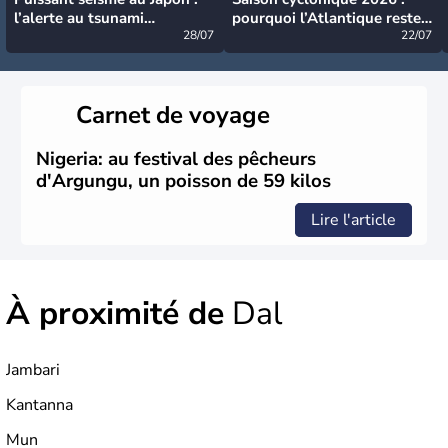
l’alerte au tsunami
pourquoi l’Atlantique reste
désormais levée
28/07
très calme à ce stade ?
22/07
Carnet de voyage
Nigeria: au festival des pêcheurs
d'Argungu, un poisson de 59 kilos
Lire l'article
À proximité de
Dal
Jambari
Kantanna
Mun