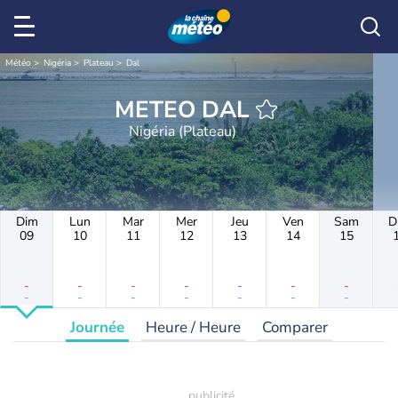
Météo
Nigéria
Plateau
Dal
METEO DAL
Nigéria (Plateau)
Dim
Lun
Mar
Mer
Jeu
Ven
Sam
D
09
10
11
12
13
14
15
-
-
-
-
-
-
-
-
-
-
-
-
-
-
Journée
Heure / Heure
Comparer