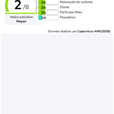
2
Monoxyde de carbone
2
/6
/6
Ozone
2
/6
Particules fines
2
/6
Indice pollution
Poussières
1
/6
Moyen
Données établies par
Copernicus AMS(2026)