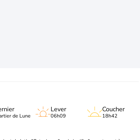
rnier
Lever
Coucher
artier de Lune
06h09
18h42