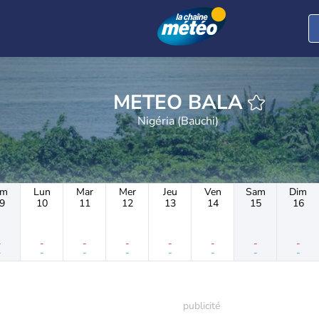
METEO BALA
Nigéria (Bauchi)
im
Lun
Mar
Mer
Jeu
Ven
Sam
Dim
9
10
11
12
13
14
15
16
-
-
-
-
-
-
-
-
-
-
-
-
-
-
-
-