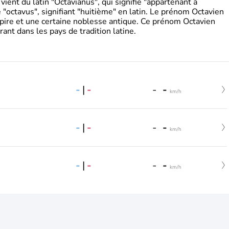
ient du latin "Octavianus", qui signifie "appartenant à
"octavus", signifiant "huitième" en latin. Le prénom Octavien
pire et une certaine noblesse antique. Ce prénom Octavien
rant dans les pays de tradition latine.
-
|
-
-
-
km/h
-
|
-
-
-
km/h
-
|
-
-
-
km/h