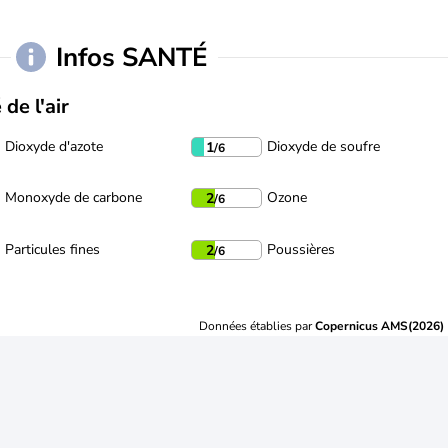
Infos SANTÉ
 de l'air
Dioxyde d'azote
Dioxyde de soufre
1
/6
Monoxyde de carbone
Ozone
2
/6
Particules fines
Poussières
2
/6
Données établies par
Copernicus AMS(2026)