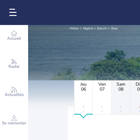
Météo
Nigéria
Bauchi
Bala
Accueil
Radar
Jeu
Ven
Sam
D
06
07
08
0
Actualités
-
-
-
-
-
-
Se connecter