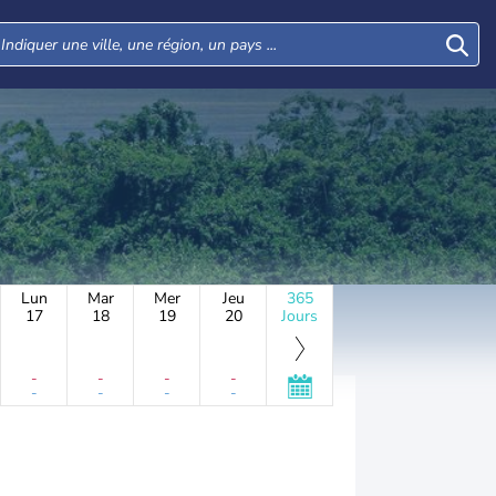
Lun
Mar
Mer
Jeu
365
17
18
19
20
Jours
-
-
-
-
-
-
-
-