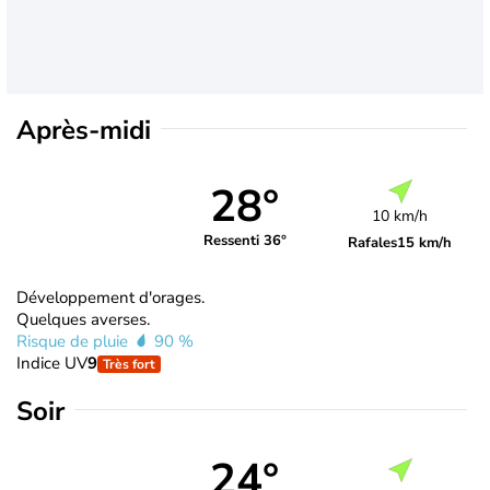
Après-midi
28°
10 km/h
Ressenti 36°
Rafales
15 km/h
Développement d'orages.
Quelques averses.
Risque de pluie
90 %
Indice UV
9
Très fort
Soir
24°