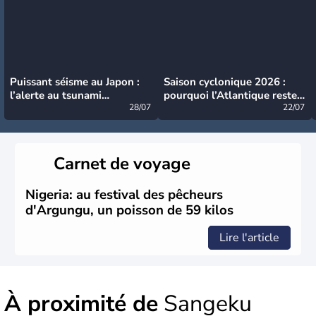
Puissant séisme au Japon :
Saison cyclonique 2026 :
l’alerte au tsunami
pourquoi l’Atlantique reste
désormais levée
28/07
très calme à ce stade ?
22/07
Carnet de voyage
Nigeria: au festival des pêcheurs
d'Argungu, un poisson de 59 kilos
Lire l'article
À proximité de
Sangeku