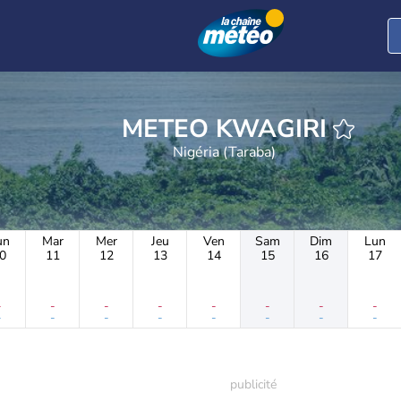
METEO KWAGIRI
Nigéria (Taraba)
un
Mar
Mer
Jeu
Ven
Sam
Dim
Lun
0
11
12
13
14
15
16
17
-
-
-
-
-
-
-
-
-
-
-
-
-
-
-
-