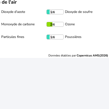
 de l'air
Dioxyde d'azote
Dioxyde de soufre
1
/6
Monoxyde de carbone
Ozone
2
/6
Particules fines
Poussières
1
/6
Données établies par
Copernicus AMS(2026)