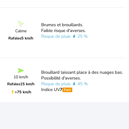
Brumes et brouillards.
Faible risque d'averses.
Calme
Risque de pluie
25 %
Rafales
5 km/h
Brouillard laissant place à des nuages bas.
10 km/h
Possibilité d'averses.
Risque de pluie
45 %
Rafales
15 km/h
Indice UV
7
Fort
>75 km/h