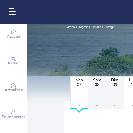
Météo
Nigéria
Taraba
Kwagiri
Accueil
Radar
Ven
Sam
Dim
L
07
08
09
1
Actualités
-
-
-
-
-
-
Se connecter