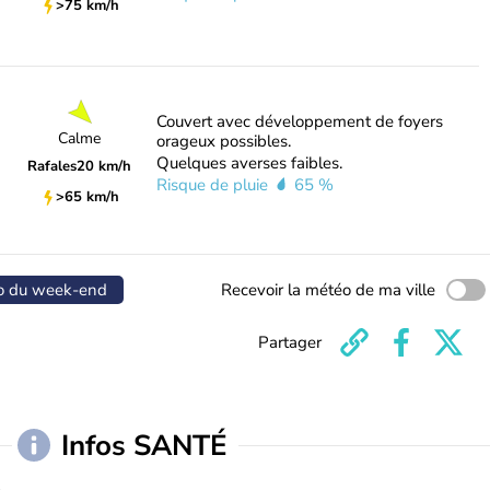
>75 km/h
Couvert avec développement de foyers
Calme
orageux possibles.
Quelques averses faibles.
Rafales
20 km/h
Risque de pluie
65 %
>65 km/h
o du week-end
Recevoir la météo de ma ville
Partager
Infos SANTÉ