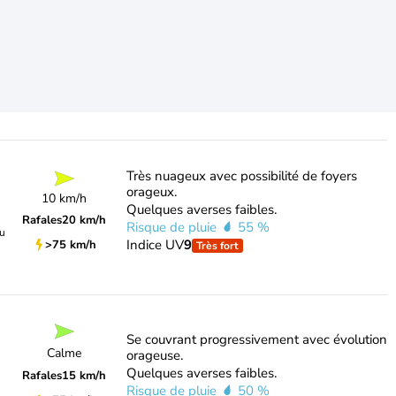
Très nuageux avec possibilité de foyers
orageux.
10 km/h
Quelques averses faibles.
Rafales
20 km/h
Risque de pluie
55 %
du
Indice UV
9
>75 km/h
Très fort
Se couvrant progressivement avec évolution
Calme
orageuse.
Quelques averses faibles.
Rafales
15 km/h
Risque de pluie
50 %