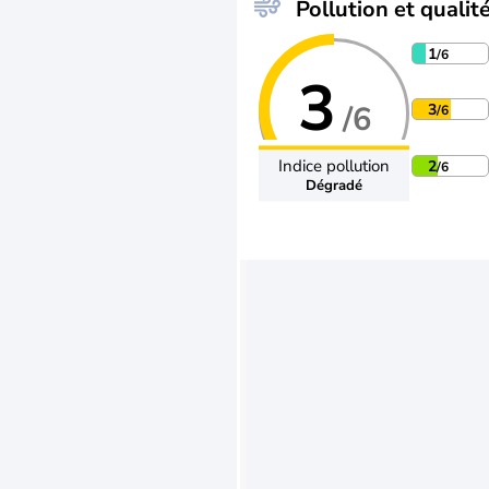
Pollution et qualité
1
/6
3
/6
3
/6
Indice pollution
2
/6
Dégradé