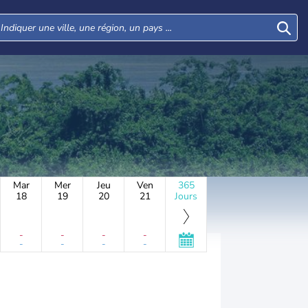
Mar
Mer
Jeu
Ven
365
18
19
20
21
Jours
-
-
-
-
-
-
-
-