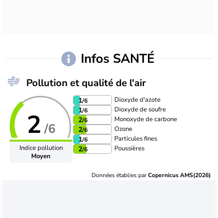
Infos SANTÉ
Pollution et qualité de l'air
Dioxyde d'azote
1
/6
Dioxyde de soufre
1
/6
2
Monoxyde de carbone
2
/6
/6
Ozone
2
/6
Particules fines
1
/6
Indice pollution
Poussières
2
/6
Moyen
Données établies par
Copernicus AMS(2026)