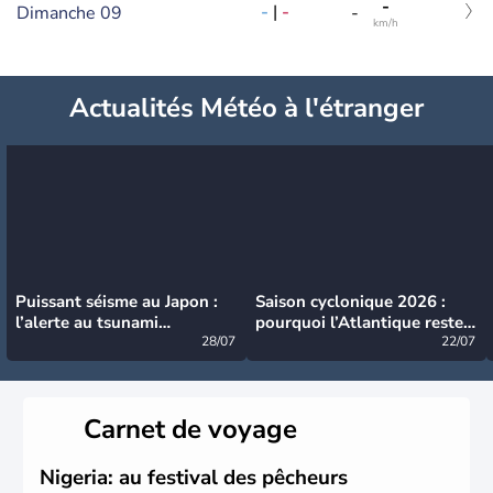
-
-
|
-
Dimanche 09
-
km/h
Actualités Météo à l'étranger
Puissant séisme au Japon :
Saison cyclonique 2026 :
l’alerte au tsunami
pourquoi l’Atlantique reste
désormais levée
28/07
très calme à ce stade ?
22/07
Carnet de voyage
Nigeria: au festival des pêcheurs