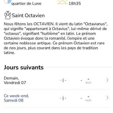
quartier de Lune
18h35
Saint Octavien
Nous fêtons les OCTAVIEN. Il vient du latin "Octavianus",
qui signifie "appartenant à Octavius", lui-même dérivé de
"octavus", signifiant "huitième" en latin. Le prénom
Octavien évoque donc la romanité, l’empire et une
certaine noblesse antique. Ce prénom Octavien est rare
de nos jours, plus courant dans les pays de tradition
latine.
jours suivants
Demain,
-
-
|
-
-
Vendredi 07
km/h
Ce week-end,
-
-
|
-
-
Samedi 08
km/h