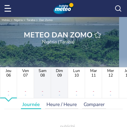
Météo
Nigéria
Taraba
Dan Zomo
METEO DAN ZOMO
Nigéria (Taraba)
Jeu
Ven
Sam
Dim
Lun
Mar
Mer
J
06
07
08
09
10
11
12
-
-
-
-
-
-
-
-
-
-
-
-
-
-
Journée
Heure / Heure
Comparer