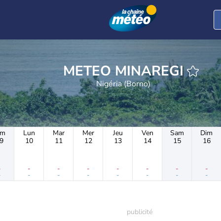
METEO MINAREGI
Nigéria (Borno)
im
Lun
Mar
Mer
Jeu
Ven
Sam
Dim
9
10
11
12
13
14
15
16
-
-
-
-
-
-
-
-
-
-
-
-
-
-
-
-