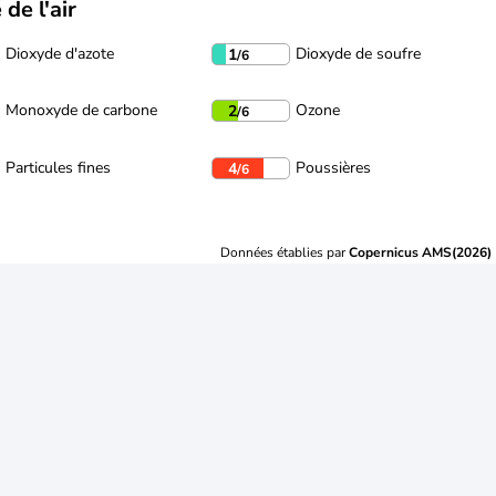
 de l'air
Dioxyde d'azote
Dioxyde de soufre
1
/6
Monoxyde de carbone
Ozone
2
/6
Particules fines
Poussières
4
/6
Données établies par
Copernicus AMS(2026)