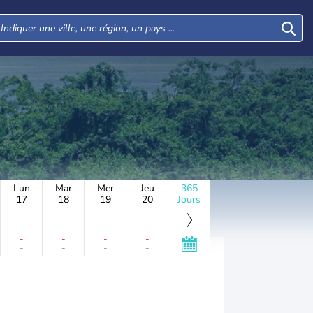
Lun
Mar
Mer
Jeu
365
17
18
19
20
Jours
-
-
-
-
-
-
-
-