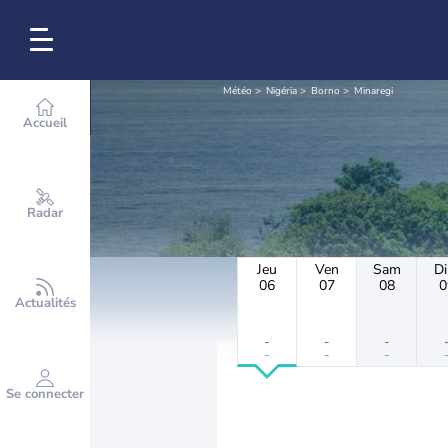
Météo
Nigéria
Borno
Minaregi
Accueil
Radar
Jeu
Ven
Sam
D
06
07
08
0
Actualités
-
-
-
-
-
-
Se connecter