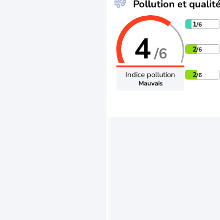
Pollution et qualité
1
/6
4
/6
2
/6
Indice pollution
2
/6
Mauvais