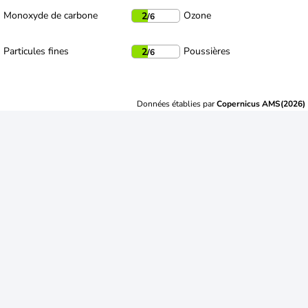
Monoxyde de carbone
Ozone
2
/6
Particules fines
Poussières
2
/6
Données établies par
Copernicus AMS(2026)