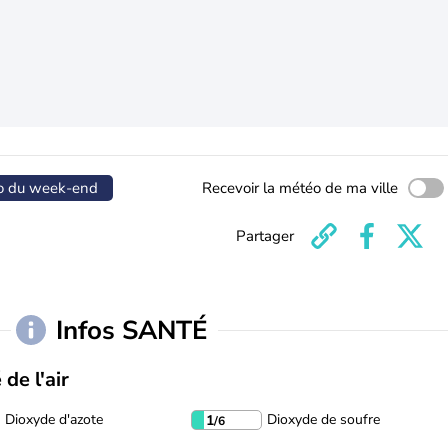
o du week-end
Recevoir la météo de ma ville
Partager
Infos SANTÉ
 de l'air
Dioxyde d'azote
Dioxyde de soufre
1
/6