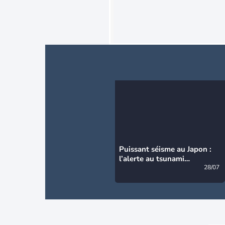
Puissant séisme au Japon :
l’alerte au tsunami
désormais levée
28/07