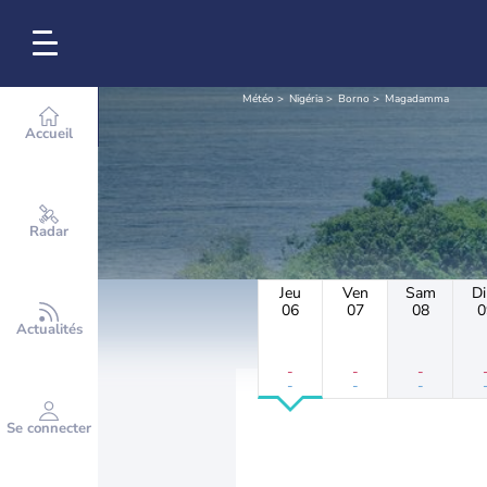
Météo
Nigéria
Borno
Magadamma
Accueil
Radar
Jeu
Ven
Sam
D
06
07
08
0
Actualités
-
-
-
-
-
-
Se connecter