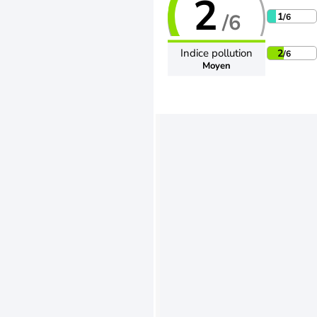
2
/6
1
/6
Indice pollution
2
/6
Moyen