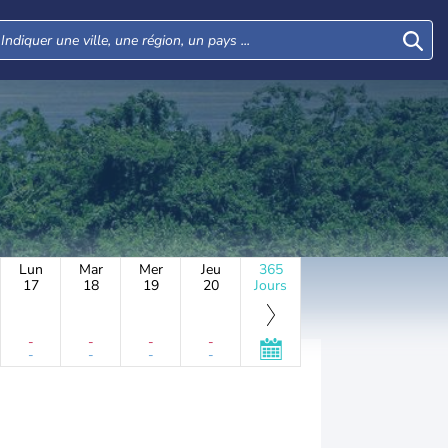
Lun
Mar
Mer
Jeu
365
17
18
19
20
Jours
-
-
-
-
-
-
-
-