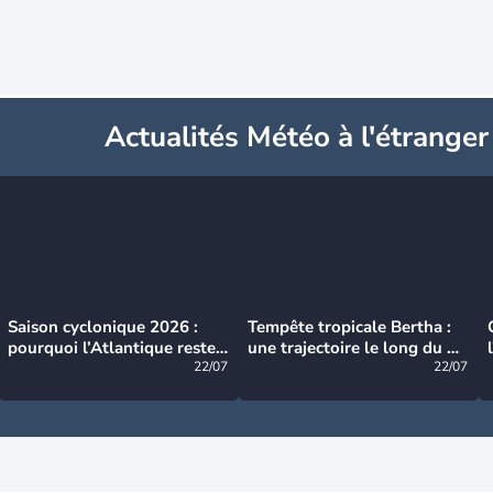
Actualités Météo à l'étranger
Saison cyclonique 2026 :
Tempête tropicale Bertha :
pourquoi l’Atlantique reste
une trajectoire le long du du
très calme à ce stade ?
22/07
littoral américain
22/07