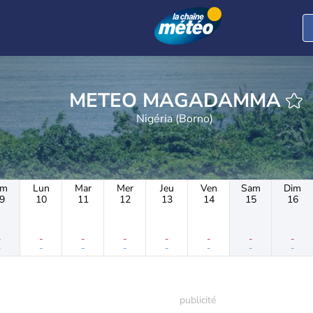
METEO MAGADAMMA
Nigéria (Borno)
im
Lun
Mar
Mer
Jeu
Ven
Sam
Dim
9
10
11
12
13
14
15
16
-
-
-
-
-
-
-
-
-
-
-
-
-
-
-
-