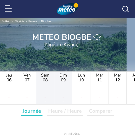
Météo
Nigéria
Kwara
Biogbe
METEO BIOGBE
Nigéria (Kwara)
Jeu
Ven
Sam
Dim
Lun
Mar
Mer
J
06
07
08
09
10
11
12
-
-
-
-
-
-
-
-
-
-
-
-
-
-
Journée
Heure / Heure
Comparer