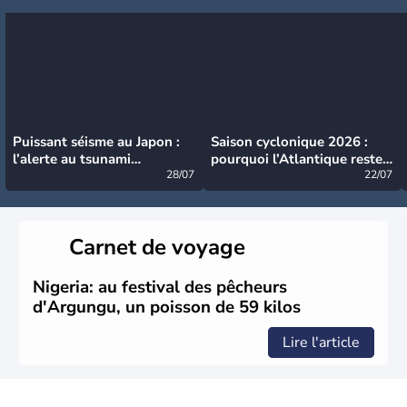
Puissant séisme au Japon :
Saison cyclonique 2026 :
l’alerte au tsunami
pourquoi l’Atlantique reste
désormais levée
28/07
très calme à ce stade ?
22/07
Carnet de voyage
Nigeria: au festival des pêcheurs
d'Argungu, un poisson de 59 kilos
Lire l'article