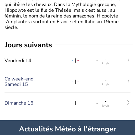
qui libère les chevaux. Dans la Mythologie grecque,
Hippolyte est le fils de Thésée, mais c’est aussi, au
féminin, le nom de la reine des amazones. Hippolyte
s’implantera surtout en France et en Italie au 19eme
siècle.
jours suivants
-
-
|
-
Vendredi 14
-
km/h
Ce week-end,
-
-
|
-
-
Samedi 15
km/h
-
-
|
-
Dimanche 16
-
km/h
Actualités Météo à l'étranger