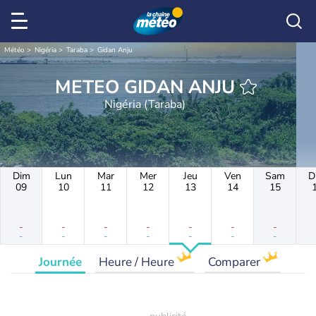
Météo
Nigéria
Taraba
Gidan Anju
METEO GIDAN ANJU
Nigéria (Taraba)
Dim
Lun
Mar
Mer
Jeu
Ven
Sam
D
09
10
11
12
13
14
15
-
-
-
-
-
-
-
-
-
-
-
-
-
-
Journée
Heure / Heure
Comparer