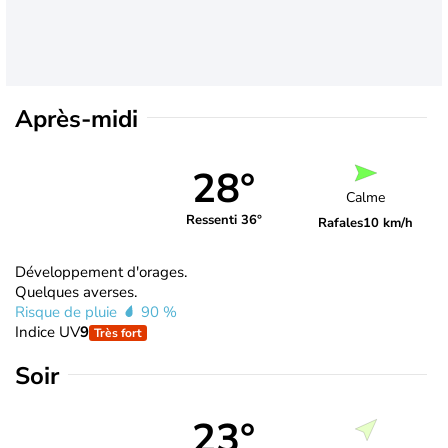
Après-midi
28°
Calme
Ressenti 36°
Rafales
10 km/h
Développement d'orages.
Quelques averses.
Risque de pluie
90 %
Indice UV
9
Très fort
Soir
23°