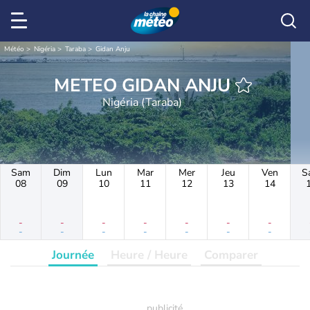
Météo
Nigéria
Taraba
Gidan Anju
METEO GIDAN ANJU
Nigéria (Taraba)
Sam
Dim
Lun
Mar
Mer
Jeu
Ven
S
08
09
10
11
12
13
14
-
-
-
-
-
-
-
-
-
-
-
-
-
-
Journée
Heure / Heure
Comparer