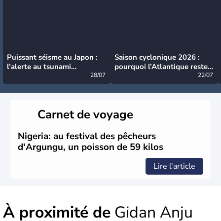
Puissant séisme au Japon :
Saison cyclonique 2026 :
l’alerte au tsunami
pourquoi l’Atlantique reste
désormais levée
28/07
très calme à ce stade ?
22/07
Carnet de voyage
Nigeria: au festival des pêcheurs
d'Argungu, un poisson de 59 kilos
Lire l'article
À proximité de
Gidan Anju