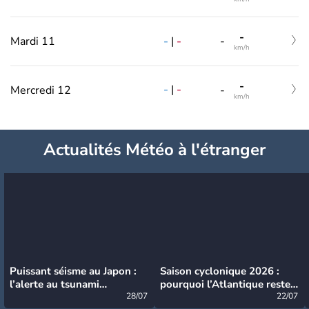
-
-
|
-
Mardi 11
-
km/h
-
-
|
-
Mercredi 12
-
km/h
Actualités Météo à l'étranger
Puissant séisme au Japon :
Saison cyclonique 2026 :
l’alerte au tsunami
pourquoi l’Atlantique reste
désormais levée
28/07
très calme à ce stade ?
22/07