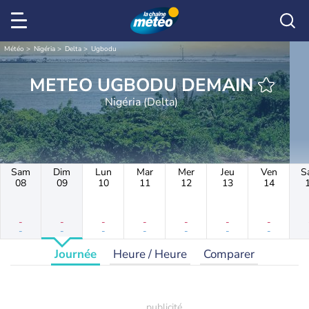
Météo
Nigéria
Delta
Ugbodu
METEO UGBODU DEMAIN
Nigéria (Delta)
Sam
Dim
Lun
Mar
Mer
Jeu
Ven
S
08
09
10
11
12
13
14
-
-
-
-
-
-
-
-
-
-
-
-
-
-
Journée
Heure / Heure
Comparer