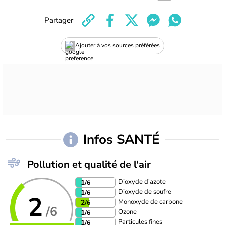
Partager
Ajouter à vos sources préférées
Infos SANTÉ
Pollution et qualité de l'air
Dioxyde d'azote
1
/6
Dioxyde de soufre
1
/6
2
Monoxyde de carbone
2
/6
/6
Ozone
1
/6
Particules fines
1
/6