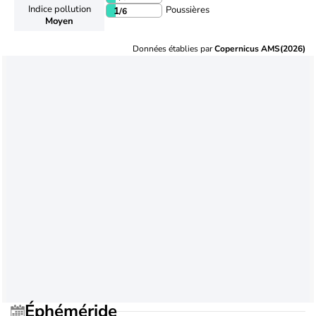
Indice pollution
Poussières
1
/6
Moyen
Données établies par
Copernicus AMS(2026)
Éphéméride