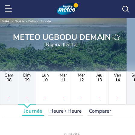
Météo
Nigéria
Delta
Ugbodu
METEO UGBODU DEMAIN
Nigéria (Delta)
Sam
Dim
Lun
Mar
Mer
Jeu
Ven
S
08
09
10
11
12
13
14
-
-
-
-
-
-
-
-
-
-
-
-
-
-
Journée
Heure / Heure
Comparer