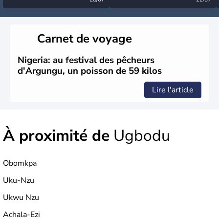
désormais levée
très calme à ce stade ?
Carnet de voyage
Nigeria: au festival des pêcheurs
d'Argungu, un poisson de 59 kilos
Lire l'article
À proximité de
Ugbodu
Obomkpa
Uku-Nzu
Ukwu Nzu
Achala-Ezi