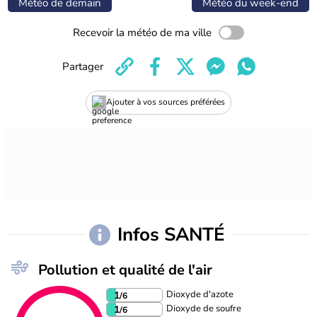
Météo de demain
Météo du week-end
Recevoir la météo de ma ville
Partager
Ajouter à vos sources préférées
Infos SANTÉ
Pollution et qualité de l'air
Dioxyde d'azote
1
/6
Dioxyde de soufre
1
/6