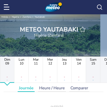
Météo
Nigéria
Zamfara
Yautabaki
METEO YAUTABAKI
Nigéria (Zamfara)
Dim
Lun
Mar
Mer
Jeu
Ven
Sam
D
09
10
11
12
13
14
15
-
-
-
-
-
-
-
-
-
-
-
-
-
-
Journée
Heure / Heure
Comparer