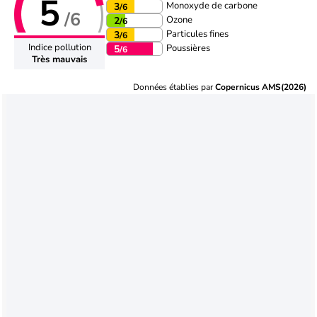
5
Monoxyde de carbone
3
/6
/6
Ozone
2
/6
Particules fines
3
/6
Indice pollution
Poussières
5
/6
Très mauvais
Données établies par
Copernicus AMS(2026)