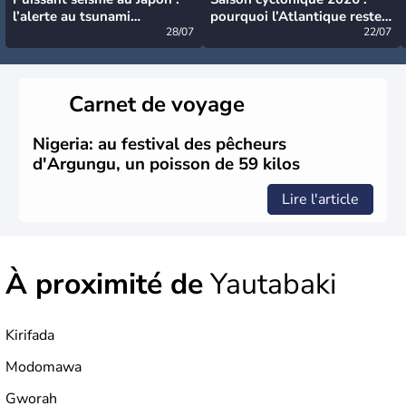
l’alerte au tsunami
pourquoi l’Atlantique reste
désormais levée
28/07
très calme à ce stade ?
22/07
Carnet de voyage
Nigeria: au festival des pêcheurs
d'Argungu, un poisson de 59 kilos
Lire l'article
À proximité de
Yautabaki
Kirifada
Modomawa
Gworah