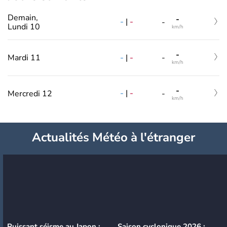
Demain,
-
-
|
-
-
Lundi 10
km/h
-
-
|
-
Mardi 11
-
km/h
-
-
|
-
Mercredi 12
-
km/h
Actualités Météo à l'étranger
Puissant séisme au Japon :
Saison cyclonique 2026 :