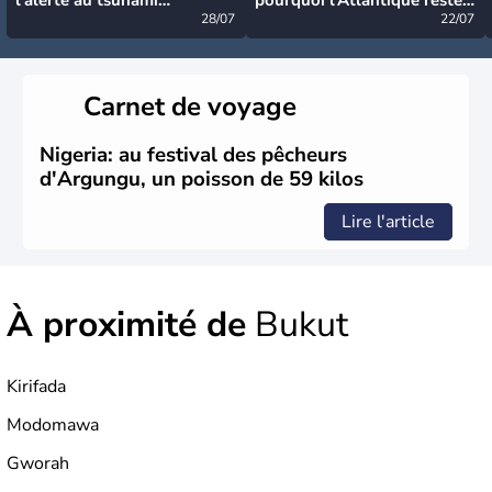
désormais levée
28/07
très calme à ce stade ?
22/07
Carnet de voyage
Nigeria: au festival des pêcheurs
d'Argungu, un poisson de 59 kilos
Lire l'article
À proximité de
Bukut
Kirifada
Modomawa
Gworah