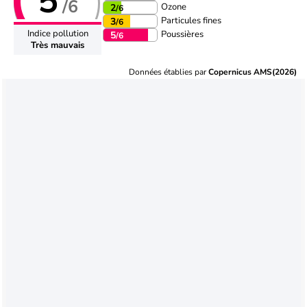
5
/6
Ozone
2
/6
Particules fines
3
/6
Indice pollution
Poussières
5
/6
Très mauvais
Données établies par
Copernicus AMS(2026)