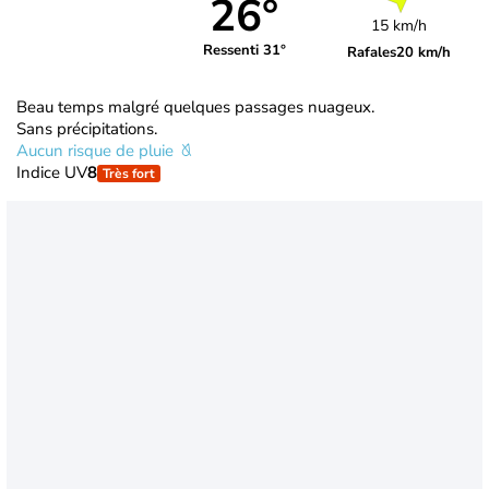
26°
15 km/h
Ressenti 31°
Rafales
20 km/h
Beau temps malgré quelques passages nuageux.
Sans précipitations.
Aucun risque de pluie
Indice UV
8
Très fort