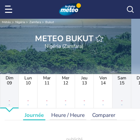
Météo
Nigéria
Zamfara
Bukut
METEO BUKUT
Nigéria (Zamfara)
Dim
Lun
Mar
Mer
Jeu
Ven
Sam
D
09
10
11
12
13
14
15
-
-
-
-
-
-
-
-
-
-
-
-
-
-
Journée
Heure / Heure
Comparer