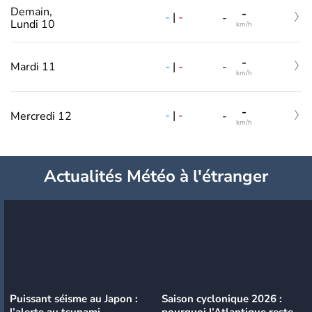
Demain,
-
-
|
-
-
Lundi 10
km/h
-
-
|
-
Mardi 11
-
km/h
-
-
|
-
Mercredi 12
-
km/h
Actualités Météo à l'étranger
Puissant séisme au Japon :
Saison cyclonique 2026 :
l’alerte au tsunami
pourquoi l’Atlantique reste