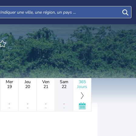
Mer
Jeu
Ven
Sam
365
19
20
21
22
Jours
-
-
-
-
-
-
-
-