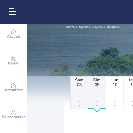
Météo
Nigéria
Bayelsa
Birigbene
Accueil
Radar
Sam
Dim
Lun
M
08
09
10
1
Actualités
-
-
-
-
-
-
Se connecter