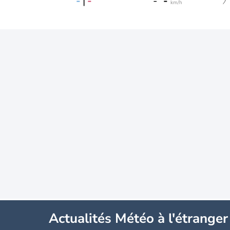
-
|
-
-
-
km/h
Actualités Météo à l'étranger