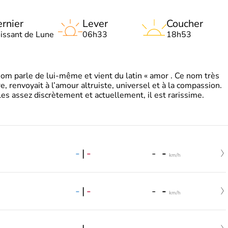
rnier
Lever
Coucher
oissant de Lune
06h33
18h53
 parle de lui-même et vient du latin « amor . Ce nom très
, renvoyait à l’amour altruiste, universel et à la compassion.
es assez discrètement et actuellement, il est rarissime.
-
|
-
-
-
km/h
-
|
-
-
-
km/h