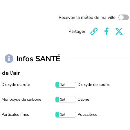
Recevoir la météo de ma ville
Partager
Infos SANTÉ
 de l'air
Dioxyde d'azote
Dioxyde de soufre
1
/6
Monoxyde de carbone
Ozone
1
/6
Particules fines
Poussières
1
/6