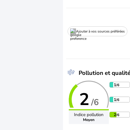
Ajouter à vos sources préférées
Pollution et qualité
1
/6
2
/6
1
/6
Indice pollution
2
/6
Moyen