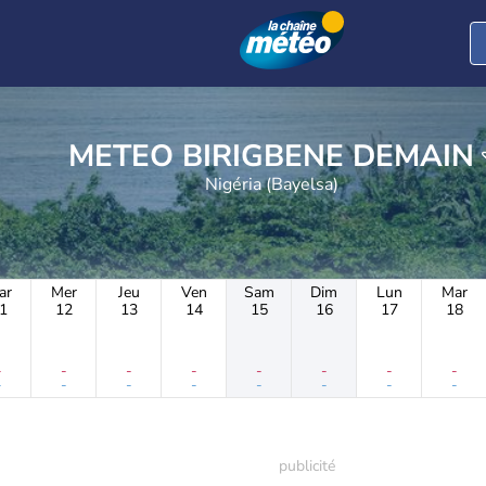
METEO BIRIGBENE DEMAIN
Nigéria (Bayelsa)
ar
Mer
Jeu
Ven
Sam
Dim
Lun
Mar
1
12
13
14
15
16
17
18
-
-
-
-
-
-
-
-
-
-
-
-
-
-
-
-