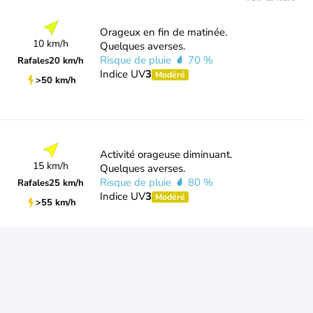
Orageux en fin de matinée.
10 km/h
Quelques averses.
Risque de pluie
70 %
Rafales
20 km/h
Indice UV
3
Modéré
>50 km/h
Activité orageuse diminuant.
15 km/h
Quelques averses.
Risque de pluie
80 %
Rafales
25 km/h
Indice UV
3
Modéré
>55 km/h