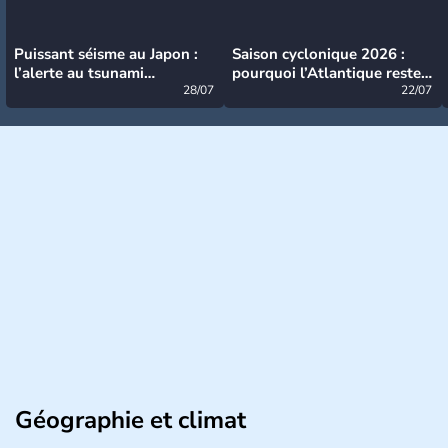
Puissant séisme au Japon :
Saison cyclonique 2026 :
l’alerte au tsunami
pourquoi l’Atlantique reste
désormais levée
28/07
très calme à ce stade ?
22/07
Géographie et climat