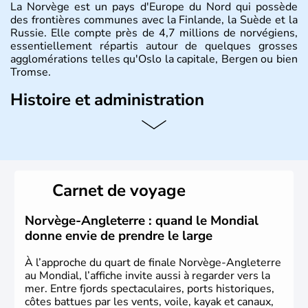
La Norvège est un pays d'Europe du Nord qui possède
des frontières communes avec la Finlande, la Suède et la
Russie. Elle compte près de 4,7 millions de norvégiens,
essentiellement répartis autour de quelques grosses
agglomérations telles qu'Oslo la capitale, Bergen ou bien
Tromse.
Histoire et administration
La Norvège est gouvernée par une monarchie
constitutionnelle à régime parlementaire. La monnaie
nationale est la couronne norvégienne puisque ce pays
n'a pas encore adhéré à l'euro.
Carnet de voyage
Norvège-Angleterre : quand le Mondial
donne envie de prendre le large
À l’approche du quart de finale Norvège-Angleterre
au Mondial, l’affiche invite aussi à regarder vers la
mer. Entre fjords spectaculaires, ports historiques,
côtes battues par les vents, voile, kayak et canaux,