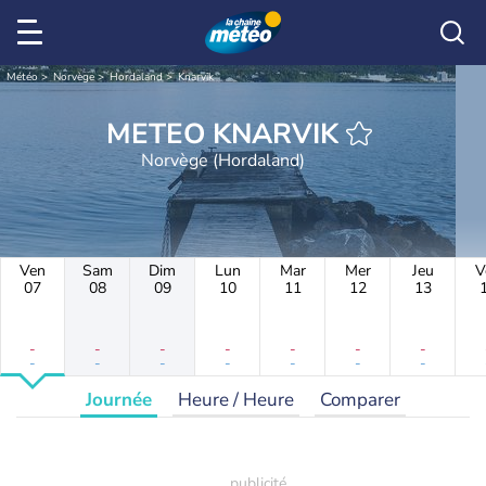
Météo
Norvège
Hordaland
Knarvik
METEO KNARVIK
Norvège (Hordaland)
Ven
Sam
Dim
Lun
Mar
Mer
Jeu
V
07
08
09
10
11
12
13
-
-
-
-
-
-
-
-
-
-
-
-
-
-
Journée
Heure / Heure
Comparer