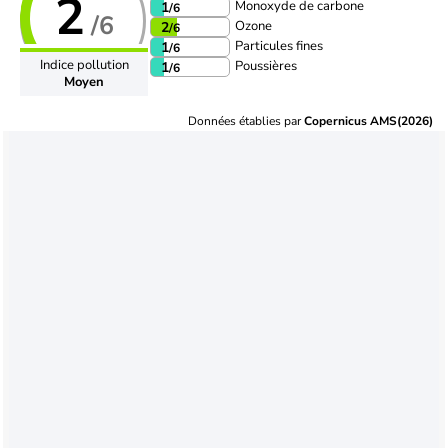
2
Monoxyde de carbone
1
/6
/6
Ozone
2
/6
Particules fines
1
/6
Indice pollution
Poussières
1
/6
Moyen
Données établies par
Copernicus AMS(2026)