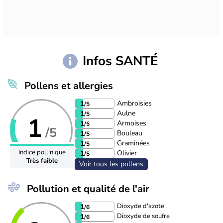
Infos SANTÉ
Pollens et allergies
Ambroisies
1
/5
Aulne
1
/5
1
Armoises
1
/5
/5
Bouleau
1
/5
Graminées
1
/5
Indice pollinique
Olivier
1
/5
Très faible
Voir tous les pollens
Pollution et qualité de l'air
Dioxyde d'azote
1
/6
Dioxyde de soufre
1
/6