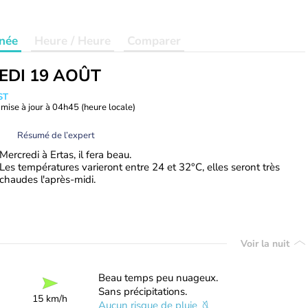
née
Heure / Heure
Comparer
EDI 19 AOÛT
ST
mise à jour à
04h45
(heure locale)
Résumé de l’expert
Mercredi à Ertas, il fera beau.
Les températures varieront entre 24 et 32°C, elles seront très
chaudes l'après-midi.
Voir la nuit
Beau temps peu nuageux.
Sans précipitations.
15 km/h
Aucun risque de pluie