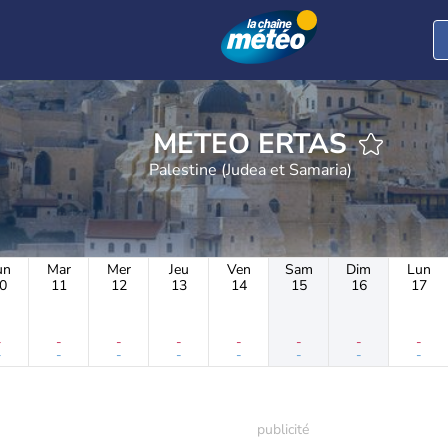
METEO ERTAS
Palestine (Judea et Samaria)
un
Mar
Mer
Jeu
Ven
Sam
Dim
Lun
0
11
12
13
14
15
16
17
-
-
-
-
-
-
-
-
-
-
-
-
-
-
-
-