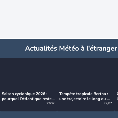
Actualités Météo à l'étranger
Saison cyclonique 2026 :
Tempête tropicale Bertha :
pourquoi l’Atlantique reste
une trajectoire le long du du
très calme à ce stade ?
22/07
littoral américain
22/07