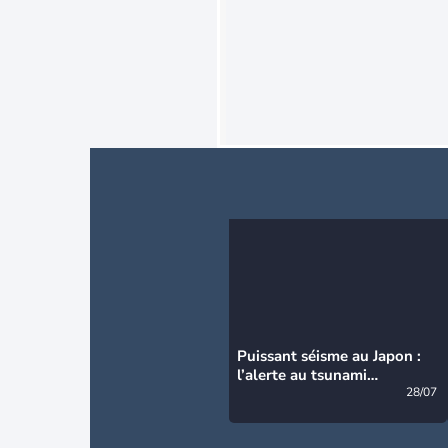
Puissant séisme au Japon :
l’alerte au tsunami
désormais levée
28/07