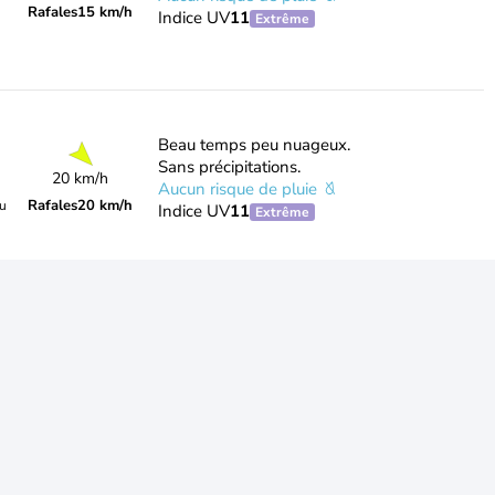
Rafales
15 km/h
Indice UV
11
Extrême
Beau temps peu nuageux.
Sans précipitations.
20 km/h
Aucun risque de pluie
Rafales
20 km/h
du
Indice UV
11
Extrême