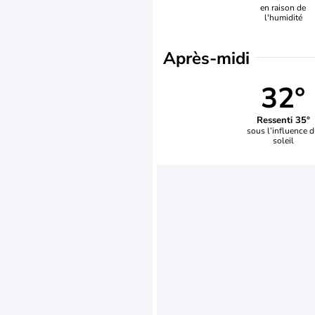
en raison de
l'humidité
Après-midi
32°
Ressenti 35°
sous l’influence 
soleil