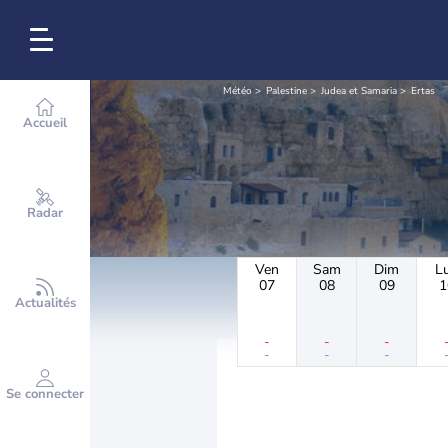
Météo
Palestine
Judea et Samaria
Ertas
Accueil
Radar
Ven
Sam
Dim
L
07
08
09
1
Actualités
-
-
-
-
-
-
Se connecter