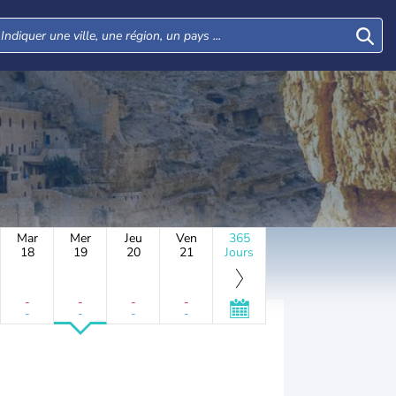
Mar
Mer
Jeu
Ven
365
18
19
20
21
Jours
-
-
-
-
-
-
-
-