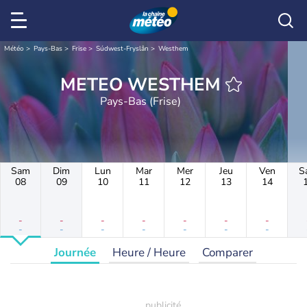
Météo
Pays-Bas
Frise
Súdwest-Fryslân
Westhem
METEO WESTHEM
Pays-Bas (Frise)
Sam
Dim
Lun
Mar
Mer
Jeu
Ven
S
08
09
10
11
12
13
14
-
-
-
-
-
-
-
-
-
-
-
-
-
-
Journée
Heure / Heure
Comparer