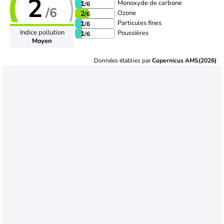
2
Monoxyde de carbone
1
/6
/6
Ozone
2
/6
Particules fines
1
/6
Indice pollution
Poussières
1
/6
Moyen
Données établies par
Copernicus AMS(2026)