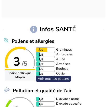
Infos SANTÉ
Pollens et allergies
Graminées
3
/5
Ambroisies
1
/5
3
Aulne
1
/5
/5
Armoises
1
/5
Bouleau
1
/5
Indice pollinique
Olivier
1
/5
Moyen
Voir tous les pollens
Pollution et qualité de l'air
Dioxyde d'azote
1
/6
Dioxyde de soufre
1
/6