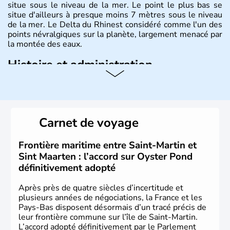
situe sous le niveau de la mer. Le point le plus bas se
situe d'ailleurs à presque moins 7 mètres sous le niveau
de la mer. Le Delta du Rhinest considéré comme l'un des
points névralgiques sur la planète, largement menacé par
la montée des eaux.
Histoire et administration
Monarchie constitutionnelle de près de 18 millions
d'habitants, les Pays-Bas ont pour capitale Amsterdam.
D'autres villes jouissent d'une grande importance,
Rotterdam pour le trafic commercial, et La Haye pour son
Carnet de voyage
rôle dans la construction européenne. Le pays est
représenté par le Roi Willem-Alexander.depuis le 30
avril 2013.
Frontière maritime entre Saint-Martin et
Sint Maarten : l’accord sur Oyster Pond
définitivement adopté
Après près de quatre siècles d’incertitude et
plusieurs années de négociations, la France et les
Pays-Bas disposent désormais d’un tracé précis de
leur frontière commune sur l’île de Saint-Martin.
L’accord adopté définitivement par le Parlement