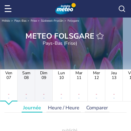
Météo
Pays-Bas
Frise
Súdwest-Fryslân
Folsgare
METEO FOLSGARE
Pays-Bas (Frise)
Ven
Sam
Dim
Lun
Mar
Mer
Jeu
V
07
08
09
10
11
12
13
-
-
-
-
-
-
-
-
-
-
-
-
-
-
Journée
Heure / Heure
Comparer