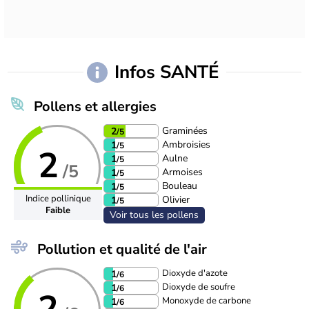
Infos SANTÉ
Pollens et allergies
Graminées
2
/5
Ambroisies
1
/5
2
Aulne
1
/5
/5
Armoises
1
/5
Bouleau
1
/5
Indice pollinique
Olivier
1
/5
Faible
Voir tous les pollens
Pollution et qualité de l'air
Dioxyde d'azote
1
/6
Dioxyde de soufre
1
/6
2
Monoxyde de carbone
1
/6