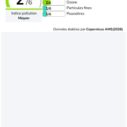
/6
Ozone
2
/6
Particules fines
1
/6
Indice pollution
Poussières
1
/6
Moyen
Données établies par
Copernicus AMS(2026)