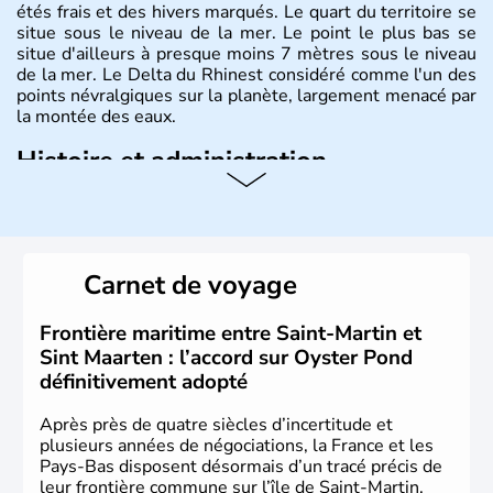
étés frais et des hivers marqués. Le quart du territoire se
situe sous le niveau de la mer. Le point le plus bas se
situe d'ailleurs à presque moins 7 mètres sous le niveau
de la mer. Le Delta du Rhinest considéré comme l'un des
points névralgiques sur la planète, largement menacé par
la montée des eaux.
Histoire et administration
Monarchie constitutionnelle de près de 18 millions
d'habitants, les Pays-Bas ont pour capitale Amsterdam.
D'autres villes jouissent d'une grande importance,
Rotterdam pour le trafic commercial, et La Haye pour son
Carnet de voyage
rôle dans la construction européenne. Le pays est
représenté par le Roi Willem-Alexander.depuis le 30
avril 2013.
Frontière maritime entre Saint-Martin et
Sint Maarten : l’accord sur Oyster Pond
définitivement adopté
Après près de quatre siècles d’incertitude et
plusieurs années de négociations, la France et les
Pays-Bas disposent désormais d’un tracé précis de
leur frontière commune sur l’île de Saint-Martin.