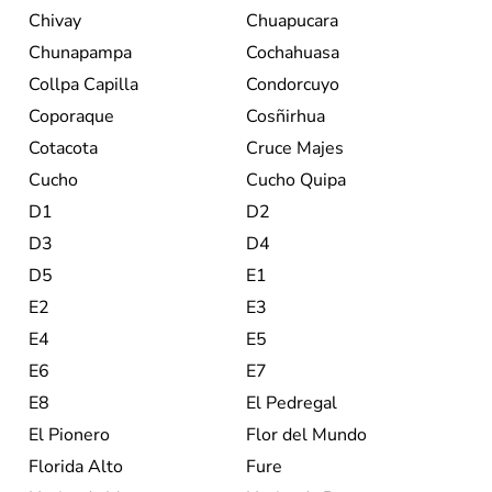
Chivay
Chuapucara
Chunapampa
Cochahuasa
Collpa Capilla
Condorcuyo
Coporaque
Cosñirhua
Cotacota
Cruce Majes
Cucho
Cucho Quipa
D1
D2
D3
D4
D5
E1
E2
E3
E4
E5
E6
E7
E8
El Pedregal
El Pionero
Flor del Mundo
Florida Alto
Fure