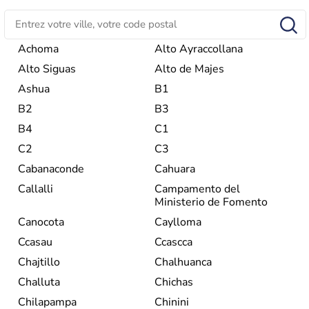
Achoma
Alto Ayraccollana
Alto Siguas
Alto de Majes
Ashua
B1
B2
B3
B4
C1
C2
C3
Cabanaconde
Cahuara
Callalli
Campamento del
Ministerio de Fomento
Canocota
Caylloma
Ccasau
Ccascca
Chajtillo
Chalhuanca
Challuta
Chichas
Chilapampa
Chinini