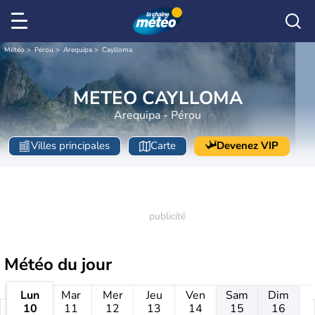
Météo
Pérou
Arequipa
Caylloma
METEO CAYLLOMA
Arequipa - Pérou
Villes principales
Carte
Devenez VIP
Météo
du jour
Lun
Mar
Mer
Jeu
Ven
Sam
Dim
10
11
12
13
14
15
16