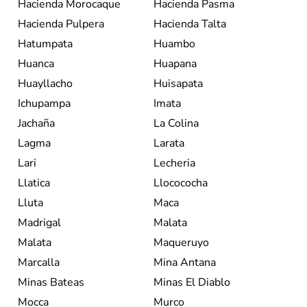
Hacienda Morocaque
Hacienda Pasma
Hacienda Pulpera
Hacienda Talta
Hatumpata
Huambo
Huanca
Huapana
Huayllacho
Huisapata
Ichupampa
Imata
Jachaña
La Colina
Lagma
Larata
Lari
Lecheria
Llatica
Llocococha
Lluta
Maca
Madrigal
Malata
Malata
Maqueruyo
Marcalla
Mina Antana
Minas Bateas
Minas El Diablo
Mocca
Murco