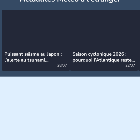
Puissant séisme au Japon :
Saison cyclonique 2026 :
l’alerte au tsunami
pourquoi l’Atlantique reste
désormais levée
28/07
très calme à ce stade ?
22/07