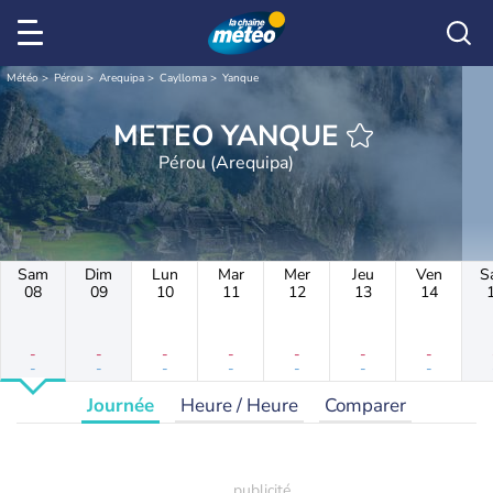
Météo
Pérou
Arequipa
Caylloma
Yanque
METEO YANQUE
Pérou (Arequipa)
Sam
Dim
Lun
Mar
Mer
Jeu
Ven
S
08
09
10
11
12
13
14
-
-
-
-
-
-
-
-
-
-
-
-
-
-
Journée
Heure / Heure
Comparer