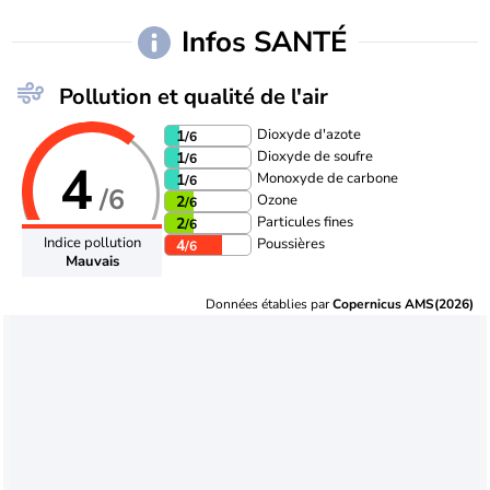
Infos SANTÉ
Pollution et qualité de l'air
Dioxyde d'azote
1
/6
Dioxyde de soufre
1
/6
4
Monoxyde de carbone
1
/6
/6
Ozone
2
/6
Particules fines
2
/6
Indice pollution
Poussières
4
/6
Mauvais
Données établies par
Copernicus AMS(2026)