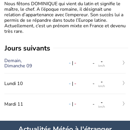
Nous fêtons DOMINIQUE qui vient du latin et signifie le
maître, le chef. A l’époque romaine, il désignait une
relation d’appartenance avec l’empereur. Son succès lui a
permis de se répandre dans toute l’Europe latine.
Actuellement, c’est un prénom mixte en France et devenu
très rare.
jours suivants
Demain,
-
-
|
-
-
Dimanche 09
km/h
-
-
|
-
Lundi 10
-
km/h
-
-
|
-
Mardi 11
-
km/h
Actualités Météo à l'étranger