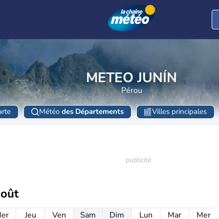
METEO JUNÍN
Pérou
rte
Météo
des Départements
Villes principales
août
er
Jeu
Ven
Sam
Dim
Lun
Mar
Mer