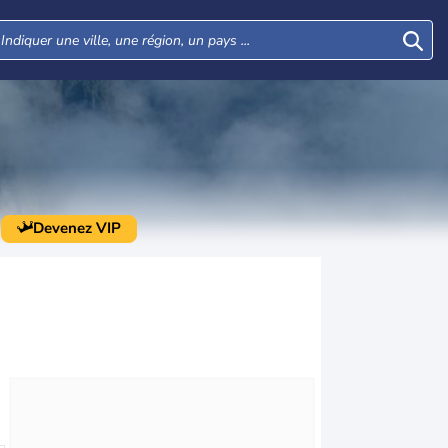
Devenez VIP
Jeu
Ven
Sam
Dim