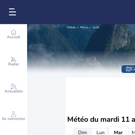
Météo
Pérou
Junín
Accueil
Radar
Ca
Actualités
Météo du
mardi 11 
Se connecter
Dim
Lun
Mar
M