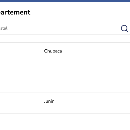
partement
Chupaca
Junín