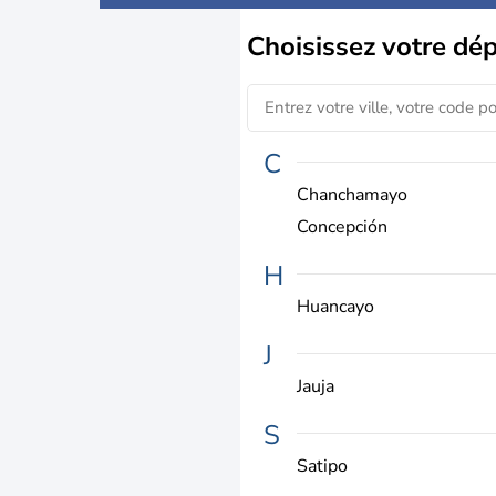
Choisissez
votre dé
C
Chanchamayo
Concepción
H
Huancayo
J
Jauja
S
Satipo