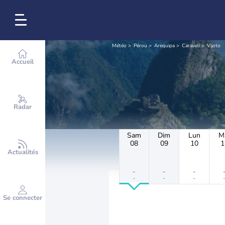
Météo
Pérou
Arequipa
Caravelí
Vijoto
Accueil
Radar
Sam
Dim
Lun
M
08
09
10
1
Actualités
-
-
-
-
-
-
Se connecter