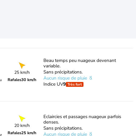
Beau temps peu nuageux devenant
variable.
Sans précipitations.
25 km/h
Aucun risque de pluie
Rafales
30 km/h
du
Indice UV
9
Très fort
Eclaircies et passages nuageux parfois
denses.
20 km/h
Sans précipitations.
Rafales
25 km/h
Aucun risque de pluie
nt