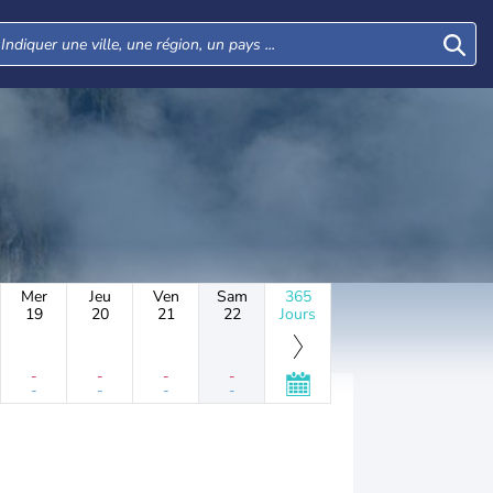
Mer
Jeu
Ven
Sam
365
19
20
21
22
Jours
-
-
-
-
-
-
-
-