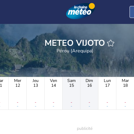
METEO VIJOTO
Pérou (Arequipa)
ar
Mer
Jeu
Ven
Sam
Dim
Lun
Mar
1
12
13
14
15
16
17
18
-
-
-
-
-
-
-
-
-
-
-
-
-
-
-
-