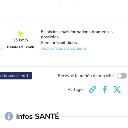
Eclaircies, mais formations brumeuses
possibles.
15 km/h
Sans précipitations.
Rafales
20 km/h
Aucun risque de pluie
nt
o du week-end
Recevoir la météo de ma ville
Partager
Infos SANTÉ