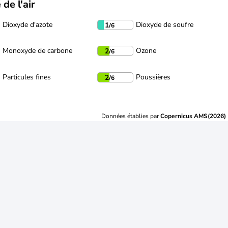
 de l'air
Dioxyde d'azote
Dioxyde de soufre
1
/6
Monoxyde de carbone
Ozone
2
/6
Particules fines
Poussières
2
/6
Données établies par
Copernicus AMS(2026)