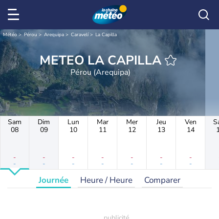
Météo
Pérou
Arequipa
Caravelí
La Capilla
METEO LA CAPILLA
Pérou (Arequipa)
Sam
Dim
Lun
Mar
Mer
Jeu
Ven
S
08
09
10
11
12
13
14
-
-
-
-
-
-
-
-
-
-
-
-
-
-
Journée
Heure / Heure
Comparer