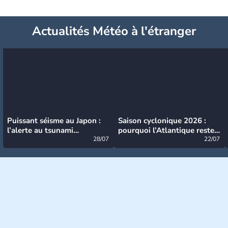
Actualités Météo à l'étranger
Puissant séisme au Japon :
Saison cyclonique 2026 :
l’alerte au tsunami
pourquoi l’Atlantique reste
désormais levée
28/07
très calme à ce stade ?
22/07