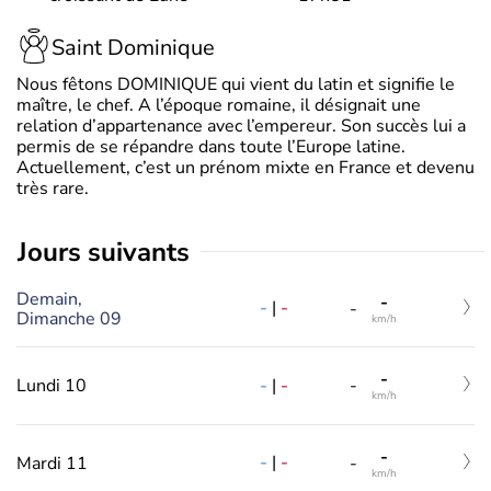
Saint Dominique
Nous fêtons DOMINIQUE qui vient du latin et signifie le
maître, le chef. A l’époque romaine, il désignait une
relation d’appartenance avec l’empereur. Son succès lui a
permis de se répandre dans toute l’Europe latine.
Actuellement, c’est un prénom mixte en France et devenu
très rare.
jours suivants
Demain,
-
-
|
-
-
Dimanche 09
km/h
-
-
|
-
Lundi 10
-
km/h
-
-
|
-
Mardi 11
-
km/h