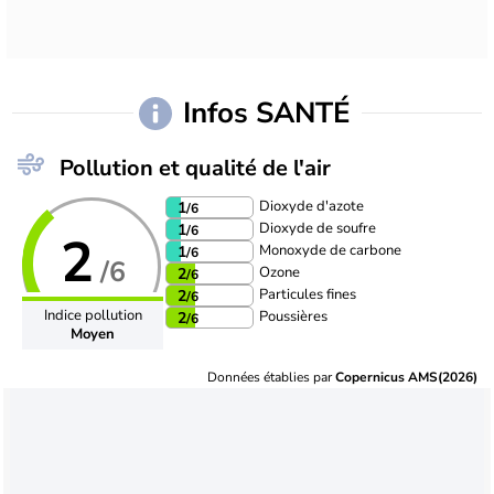
Infos SANTÉ
Pollution et qualité de l'air
Dioxyde d'azote
1
/6
Dioxyde de soufre
1
/6
2
Monoxyde de carbone
1
/6
/6
Ozone
2
/6
Particules fines
2
/6
Indice pollution
Poussières
2
/6
Moyen
Données établies par
Copernicus AMS(2026)