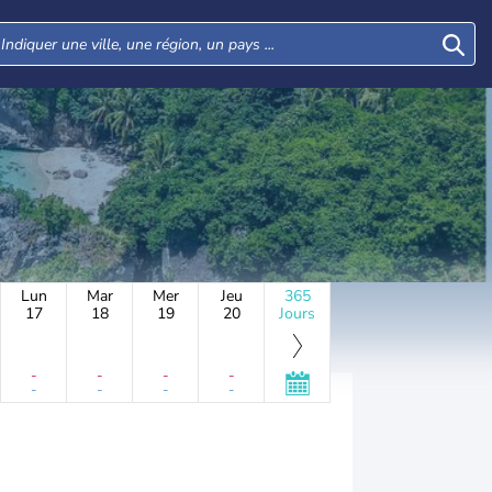
Lun
Mar
Mer
Jeu
365
17
18
19
20
Jours
-
-
-
-
-
-
-
-