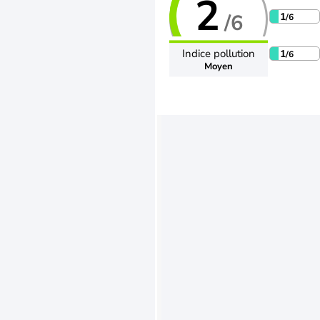
2
/6
1
/6
Indice pollution
1
/6
Moyen