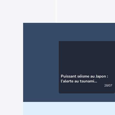
Puissant séisme au Japon :
l’alerte au tsunami
désormais levée
28/07