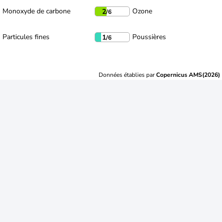
Monoxyde de carbone
Ozone
2
/6
Particules fines
Poussières
1
/6
Données établies par
Copernicus AMS(2026)