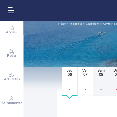
Météo
Philippines
Calabarzon
Cavite
Sa
Accueil
Radar
Jeu
Ven
Sam
D
06
07
08
0
Actualités
-
-
-
-
-
-
Se connecter