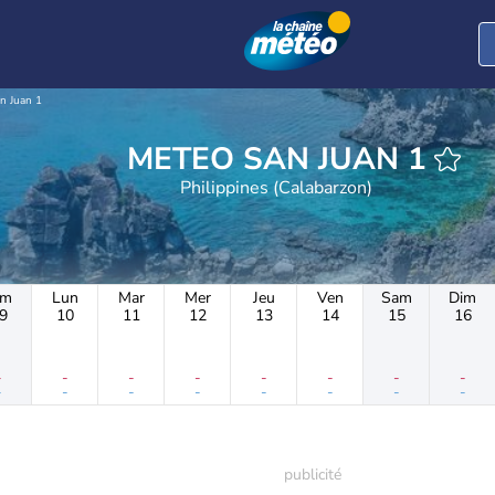
n Juan 1
METEO SAN JUAN 1
Philippines (Calabarzon)
im
Lun
Mar
Mer
Jeu
Ven
Sam
Dim
9
10
11
12
13
14
15
16
-
-
-
-
-
-
-
-
-
-
-
-
-
-
-
-