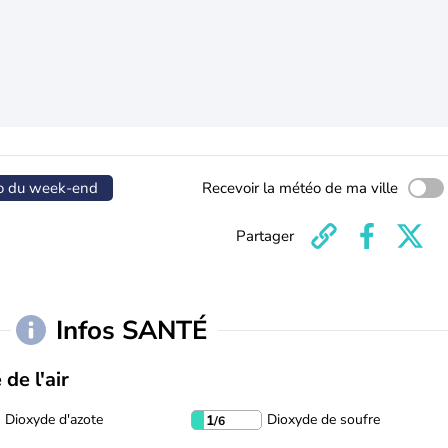
o du week-end
Recevoir la météo de ma ville
Partager
Infos SANTÉ
 de l'air
Dioxyde d'azote
Dioxyde de soufre
1
/6