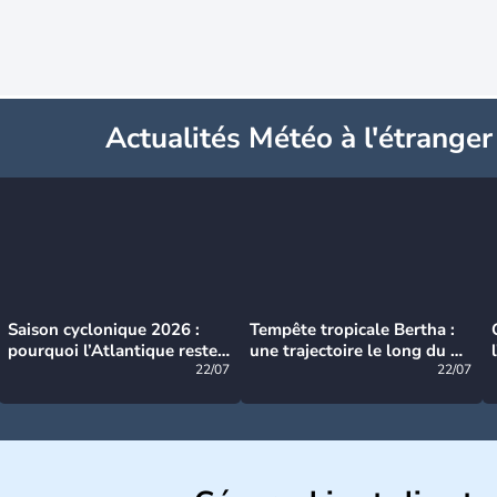
Actualités Météo à l'étranger
Saison cyclonique 2026 :
Tempête tropicale Bertha :
pourquoi l’Atlantique reste
une trajectoire le long du du
très calme à ce stade ?
22/07
littoral américain
22/07