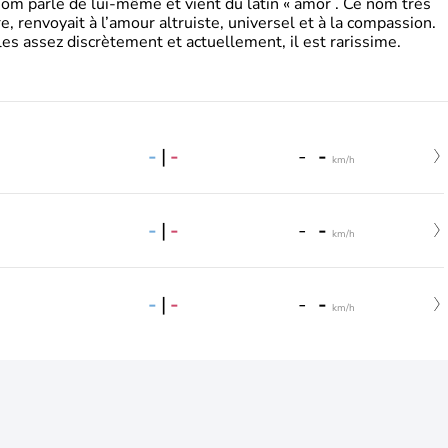
 parle de lui-même et vient du latin « amor . Ce nom très
, renvoyait à l’amour altruiste, universel et à la compassion.
es assez discrètement et actuellement, il est rarissime.
-
|
-
-
-
km/h
-
|
-
-
-
km/h
-
|
-
-
-
km/h