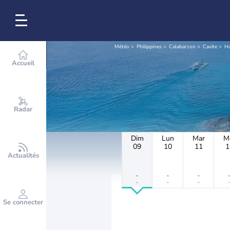
Météo
Philippines
Calabarzon
Cavite
Hu
Accueil
Radar
Dim
Lun
Mar
M
09
10
11
1
Actualités
-
-
-
-
-
-
Se connecter