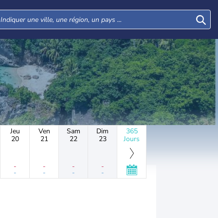
Jeu
Ven
Sam
Dim
365
20
21
22
23
Jours
-
-
-
-
-
-
-
-