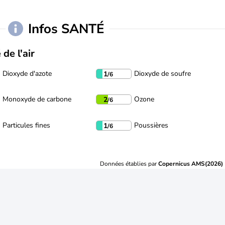
Infos SANTÉ
 de l'air
Dioxyde d'azote
Dioxyde de soufre
1
/6
Monoxyde de carbone
Ozone
2
/6
Particules fines
Poussières
1
/6
Données établies par
Copernicus AMS(2026)