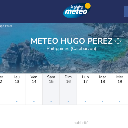
go Perez
METEO HUGO PEREZ
Philippines (Calabarzon)
er
Jeu
Ven
Sam
Dim
Lun
Mar
Mer
2
13
14
15
16
17
18
19
-
-
-
-
-
-
-
-
-
-
-
-
-
-
-
-