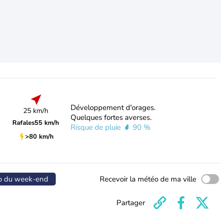
Développement d'orages.
25 km/h
Quelques fortes averses.
Rafales
55 km/h
Risque de pluie
90 %
>80 km/h
o du week-end
Recevoir la météo de ma ville
Partager