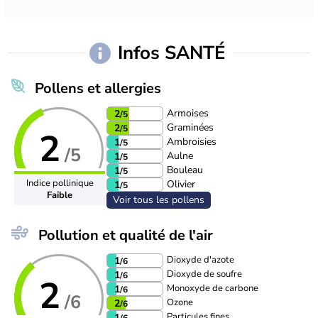
Infos SANTÉ
Pollens et allergies
Armoises
2
/5
Graminées
2
/5
2
Ambroisies
1
/5
/5
Aulne
1
/5
Bouleau
1
/5
Indice pollinique
Olivier
1
/5
Faible
Voir tous les pollens
Pollution et qualité de l'air
Dioxyde d'azote
1
/6
Dioxyde de soufre
1
/6
2
Monoxyde de carbone
1
/6
/6
Ozone
2
/6
Particules fines
1
/6