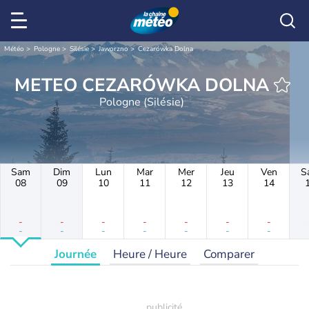
Météo
Pologne
Silésie
Jaworzno
Cezarówka Dolna
METEO CEZARÓWKA DOLNA
Pologne (Silésie)
Sam
Dim
Lun
Mar
Mer
Jeu
Ven
S
08
09
10
11
12
13
14
-
-
-
-
-
-
-
-
-
-
-
-
-
-
Journée
Heure / Heure
Comparer