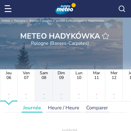
Météo
Pologne
Basses-Carpates
powiat kolbuszowski
Hadykówka
METEO HADYKÓWKA
Pologne (Basses-Carpates)
Jeu
Ven
Sam
Dim
Lun
Mar
Mer
J
06
07
08
09
10
11
12
-
-
-
-
-
-
-
-
-
-
-
-
-
-
Journée
Heure / Heure
Comparer