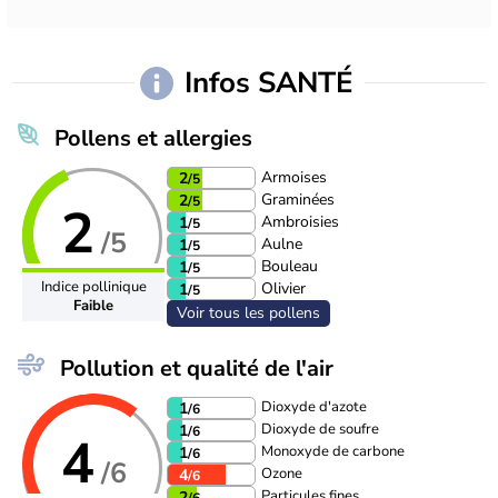
Infos SANTÉ
Pollens et allergies
Armoises
2
/5
Graminées
2
/5
2
Ambroisies
1
/5
/5
Aulne
1
/5
Bouleau
1
/5
Indice pollinique
Olivier
1
/5
Faible
Voir tous les pollens
Pollution et qualité de l'air
Dioxyde d'azote
1
/6
Dioxyde de soufre
1
/6
4
Monoxyde de carbone
1
/6
/6
Ozone
4
/6
Particules fines
2
/6