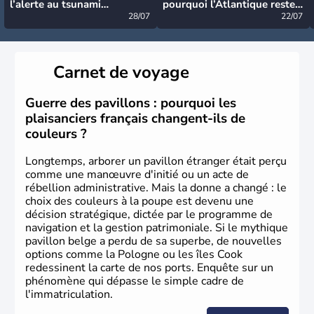
l’alerte au tsunami
pourquoi l’Atlantique reste
désormais levée
28/07
très calme à ce stade ?
22/07
Carnet de voyage
Guerre des pavillons : pourquoi les
plaisanciers français changent-ils de
couleurs ?
Longtemps, arborer un pavillon étranger était perçu
comme une manœuvre d'initié ou un acte de
rébellion administrative. Mais la donne a changé : le
choix des couleurs à la poupe est devenu une
décision stratégique, dictée par le programme de
navigation et la gestion patrimoniale. Si le mythique
pavillon belge a perdu de sa superbe, de nouvelles
options comme la Pologne ou les îles Cook
redessinent la carte de nos ports. Enquête sur un
phénomène qui dépasse le simple cadre de
l'immatriculation.