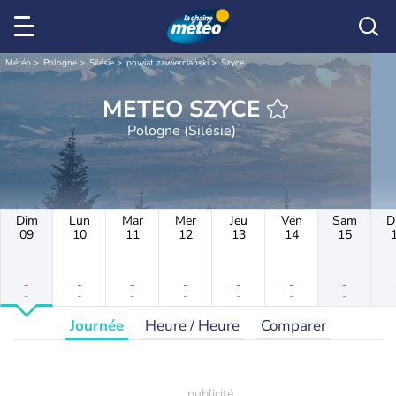
Météo
Pologne
Silésie
powiat zawierciański
Szyce
METEO SZYCE
Pologne (Silésie)
Dim
Lun
Mar
Mer
Jeu
Ven
Sam
D
09
10
11
12
13
14
15
-
-
-
-
-
-
-
-
-
-
-
-
-
-
Journée
Heure / Heure
Comparer