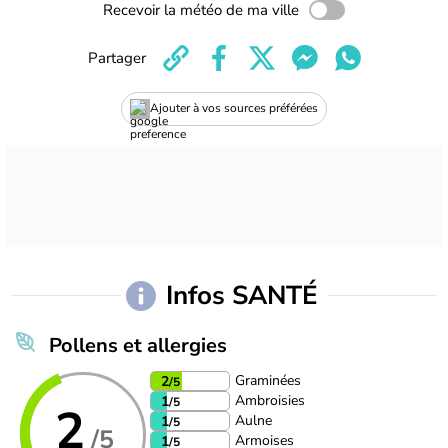
Recevoir la météo de ma ville
Partager
Ajouter à vos sources préférées
Infos SANTÉ
Pollens et allergies
Graminées
2
/5
Ambroisies
1
/5
2
Aulne
1
/5
/5
Armoises
1
/5