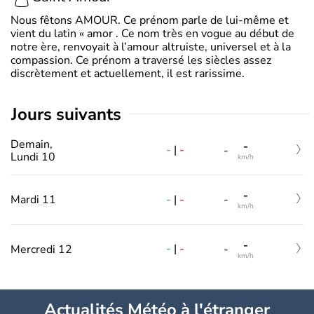
Nous fêtons AMOUR. Ce prénom parle de lui-même et
vient du latin « amor . Ce nom très en vogue au début de
notre ère, renvoyait à l’amour altruiste, universel et à la
compassion. Ce prénom a traversé les siècles assez
discrètement et actuellement, il est rarissime.
jours suivants
Demain,
-
-
|
-
-
Lundi 10
km/h
-
-
|
-
Mardi 11
-
km/h
-
-
|
-
Mercredi 12
-
km/h
Actualités Météo à l'étranger