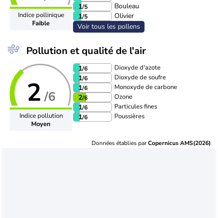
Bouleau
1
/5
Indice pollinique
Olivier
1
/5
Faible
Voir tous les pollens
Pollution et qualité de l'air
Dioxyde d'azote
1
/6
Dioxyde de soufre
1
/6
2
Monoxyde de carbone
1
/6
/6
Ozone
2
/6
Particules fines
1
/6
Indice pollution
Poussières
1
/6
Moyen
Données établies par
Copernicus AMS(2026)