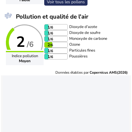
Voir tous les pollens
Pollution et qualité de l'air
Dioxyde d'azote
1
/6
Dioxyde de soufre
1
/6
2
Monoxyde de carbone
1
/6
/6
Ozone
2
/6
Particules fines
1
/6
Indice pollution
Poussières
1
/6
Moyen
Données établies par
Copernicus AMS(2026)