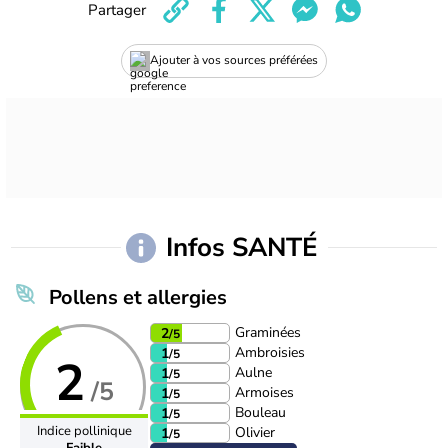
Partager
Ajouter à vos sources préférées
Infos SANTÉ
Pollens et allergies
Graminées
2
/5
Ambroisies
1
/5
2
Aulne
1
/5
/5
Armoises
1
/5
Bouleau
1
/5
Indice pollinique
Olivier
1
/5
Faible