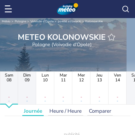
Météo
Pologne
Voïvodie d'Opole
powiat strzelecki
Kolonowskie
METEO KOLONOWSKIE
Pologne (Voïvodie d'Opole)
Sam
Dim
Lun
Mar
Mer
Jeu
Ven
S
08
09
10
11
12
13
14
-
-
-
-
-
-
-
-
-
-
-
-
-
-
Journée
Heure / Heure
Comparer