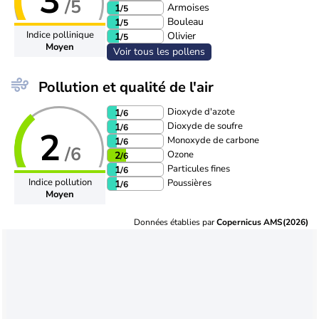
3
/5
Armoises
1
/5
Bouleau
1
/5
Indice pollinique
Olivier
1
/5
Moyen
Voir tous les pollens
Pollution et qualité de l'air
Dioxyde d'azote
1
/6
Dioxyde de soufre
1
/6
2
Monoxyde de carbone
1
/6
/6
Ozone
2
/6
Particules fines
1
/6
Indice pollution
Poussières
1
/6
Moyen
Données établies par
Copernicus AMS(2026)