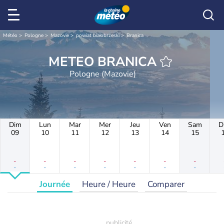
Météo
Pologne
Mazovie
powiat białobrzeski
Branica
METEO BRANICA
Pologne (Mazovie)
Dim
Lun
Mar
Mer
Jeu
Ven
Sam
D
09
10
11
12
13
14
15
-
-
-
-
-
-
-
-
-
-
-
-
-
-
Journée
Heure / Heure
Comparer