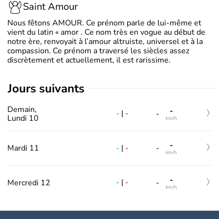
Saint Amour
Nous fêtons AMOUR. Ce prénom parle de lui-même et
vient du latin « amor . Ce nom très en vogue au début de
notre ère, renvoyait à l’amour altruiste, universel et à la
compassion. Ce prénom a traversé les siècles assez
discrètement et actuellement, il est rarissime.
jours suivants
Demain,
-
-
|
-
-
Lundi 10
km/h
-
-
|
-
Mardi 11
-
km/h
-
-
|
-
Mercredi 12
-
km/h