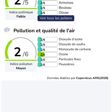
2
/5
Armoises
1
/5
Bouleau
1
/5
Indice pollinique
Olivier
1
/5
Faible
Voir tous les pollens
Pollution et qualité de l'air
Dioxyde d'azote
1
/6
Dioxyde de soufre
1
/6
2
Monoxyde de carbone
1
/6
/6
Ozone
2
/6
Particules fines
1
/6
Indice pollution
Poussières
1
/6
Moyen
Données établies par
Copernicus AMS(2026)