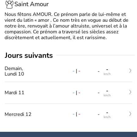
Saint Amour
Nous fêtons AMOUR. Ce prénom parle de lui-même et
vient du latin « amor . Ce nom très en vogue au début de
notre ère, renvoyait à l’amour altruiste, universel et à la
compassion. Ce prénom a traversé les siècles assez
discrètement et actuellement, il est rarissime.
jours suivants
Demain,
-
-
|
-
-
Lundi 10
km/h
-
-
|
-
Mardi 11
-
km/h
-
-
|
-
Mercredi 12
-
km/h