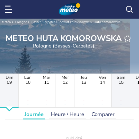
Météo
Pologne
Basses-Carpates
powiat kolbuszowski
Huta Komorowska
METEO HUTA KOMOROWSKA
Pologne (Basses-Carpates)
Dim
Lun
Mar
Mer
Jeu
Ven
Sam
D
09
10
11
12
13
14
15
-
-
-
-
-
-
-
-
-
-
-
-
-
-
Journée
Heure / Heure
Comparer