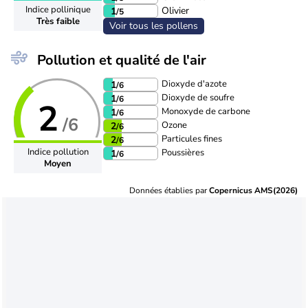
Indice pollinique
Olivier
1
/5
Très faible
Voir tous les pollens
Pollution et qualité de l'air
Dioxyde d'azote
1
/6
Dioxyde de soufre
1
/6
2
Monoxyde de carbone
1
/6
/6
Ozone
2
/6
Particules fines
2
/6
Indice pollution
Poussières
1
/6
Moyen
Données établies par
Copernicus AMS(2026)