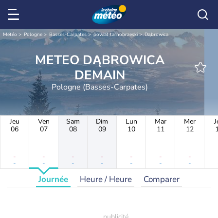
Météo
Pologne
Basses-Carpates
powiat tarnobrzeski
Dąbrowica
METEO DĄBROWICA
DEMAIN
Pologne (Basses-Carpates)
Jeu
Ven
Sam
Dim
Lun
Mar
Mer
J
06
07
08
09
10
11
12
-
-
-
-
-
-
-
-
-
-
-
-
-
-
Journée
Heure / Heure
Comparer