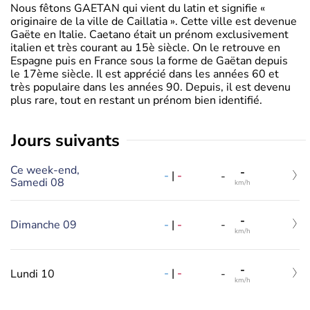
Nous fêtons GAETAN qui vient du latin et signifie «
originaire de la ville de Caillatia ». Cette ville est devenue
Gaëte en Italie. Caetano était un prénom exclusivement
italien et très courant au 15è siècle. On le retrouve en
Espagne puis en France sous la forme de Gaëtan depuis
le 17ème siècle. Il est apprécié dans les années 60 et
très populaire dans les années 90. Depuis, il est devenu
plus rare, tout en restant un prénom bien identifié.
jours suivants
Ce week-end,
-
-
|
-
-
Samedi 08
km/h
-
-
|
-
Dimanche 09
-
km/h
-
-
|
-
Lundi 10
-
km/h