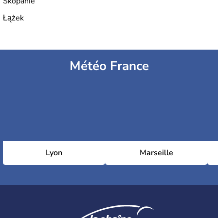
Skopanie
Łążek
Météo France
Lyon
Marseille