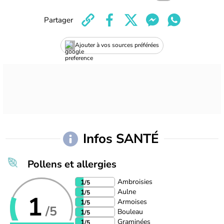
Partager
Ajouter à vos sources préférées
Infos SANTÉ
Pollens et allergies
Ambroisies
1
/5
Aulne
1
/5
1
Armoises
1
/5
/5
Bouleau
1
/5
Graminées
1
/5