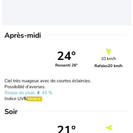
Après-midi
24°
10 km/h
Ressenti 26°
Rafales
20 km/h
Ciel très nuageux avec de courtes éclaircies.
Possibilité d'averses.
Risque de pluie
45 %
Indice UV
5
Modéré
Soir
21°