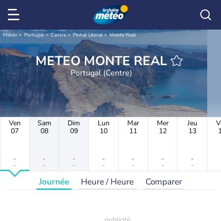
Météo
Portugal
Centre
Pinhal Litoral
Monte Real
METEO MONTE REAL
Portugal (Centre)
Ven
Sam
Dim
Lun
Mar
Mer
Jeu
V
07
08
09
10
11
12
13
-
-
-
-
-
-
-
-
-
-
-
-
-
-
Journée
Heure / Heure
Comparer