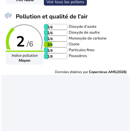
Voir tous les pollens
Pollution et qualité de l'air
Dioxyde d'azote
1
/6
Dioxyde de soufre
1
/6
2
Monoxyde de carbone
1
/6
/6
Ozone
2
/6
Particules fines
1
/6
Indice pollution
Poussières
1
/6
Moyen
Données établies par
Copernicus AMS(2026)