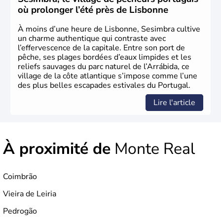
comme l'un des plus grands pouvoirs économiques et
où prolonger l’été près de Lisbonne
culturels. La monarchie est abolie en 1910 et la
République est instaurée. Dictature de 1926 à 1974, il
À moins d’une heure de Lisbonne, Sesimbra cultive
devient membre de l'Union Européenne en 1986.
un charme authentique qui contraste avec
l’effervescence de la capitale. Entre son port de
pêche, ses plages bordées d’eaux limpides et les
reliefs sauvages du parc naturel de l’Arrábida, ce
village de la côte atlantique s’impose comme l’une
des plus belles escapades estivales du Portugal.
Lire l'article
À proximité de
Monte Real
Coimbrão
Vieira de Leiria
Pedrogão