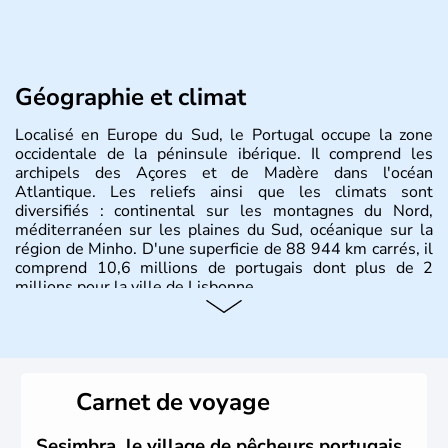
Géographie et climat
Localisé en Europe du Sud, le Portugal occupe la zone
occidentale de la péninsule ibérique. Il comprend les
archipels des Açores et de Madère dans l'océan
Atlantique. Les reliefs ainsi que les climats sont
diversifiés : continental sur les montagnes du Nord,
méditerranéen sur les plaines du Sud, océanique sur la
région de Minho. D'une superficie de 88 944 km carrés, il
comprend 10,6 millions de portugais dont plus de 2
millions pour la ville de Lisbonne.
Histoire et administration
Le Portugal est à l'origine majoritairement composé de
lusitaniens, de celtes et de romains. En 1255, Lisbonne
Carnet de voyage
devient la capitale du pays et s'impose rapidement
comme point de commerce européen. Du XVe jusqu'au
XVIe siècle, le Portugal brille dans le monde entier
Sesimbra, le village de pêcheurs portugais