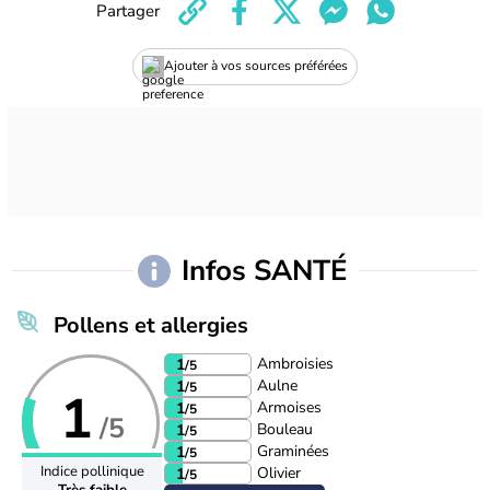
Partager
Ajouter à vos sources préférées
Infos SANTÉ
Pollens et allergies
Ambroisies
1
/5
Aulne
1
/5
1
Armoises
1
/5
/5
Bouleau
1
/5
Graminées
1
/5
Indice pollinique
Olivier
1
/5
Très faible