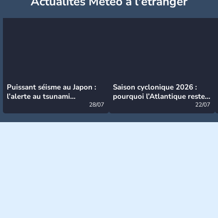
Actualités Météo à l'étranger
Puissant séisme au Japon :
Saison cyclonique 2026 :
l’alerte au tsunami
pourquoi l’Atlantique reste
désormais levée
28/07
très calme à ce stade ?
22/07