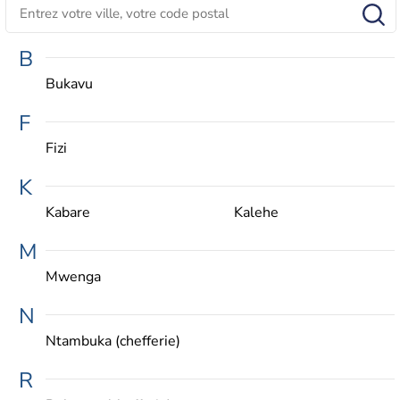
B
Bukavu
F
Fizi
K
Kabare
Kalehe
M
Mwenga
N
Ntambuka (chefferie)
R