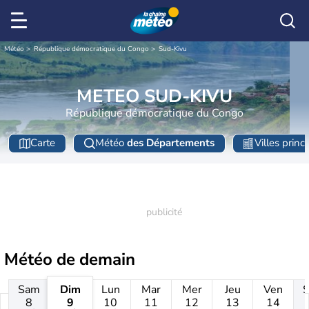
Météo
République démocratique du Congo
Sud-Kivu
METEO SUD-KIVU
République démocratique du Congo
Carte
Météo
des Départements
Villes princ
Météo de
demain
Sam
Dim
Lun
Mar
Mer
Jeu
Ven
8
9
10
11
12
13
14